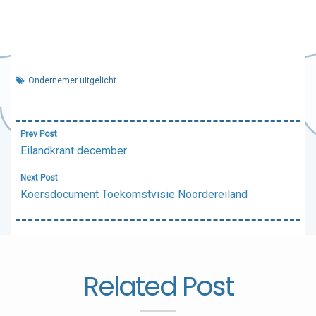
Ondernemer uitgelicht
Bericht
Prev Post
navigatie
Eilandkrant december
Next Post
Koersdocument Toekomstvisie Noordereiland
Related Post