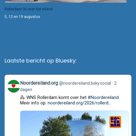
Rollerdam 3x over het eiland
5, 12 en 19 augustus
Laatste bericht op Bluesky:
View
Noordereiland.org
@noordereiland.bsky.social
2
post
dagen
by
Noordereiland.org
WNS Rollerdam komt over het
#Noordereiland
.
on
Meer info op:
noordereiland.org/2026/rollerd...
Bluesky