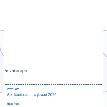
Verkiezingen
Bericht
Prev Post
navigatie
Alle kandidaten wijkraad 2026
Next Post