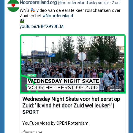
View
Noordereiland.org
@noordereiland.bsky.social
2 uur
post
WNS
video van de eerste keer rolschaatsen over
by
Noordereiland.org
Zuid en het
#Noordereiland
.
on
Bluesky
youtu.be/BIFfX9YJfLM
Wednesday Night Skate voor het eerst op
Zuid: 'Ik vind het door Zuid wel leuker!' |
SPORT
YouTube video by OPEN Rotterdam
youtu.be