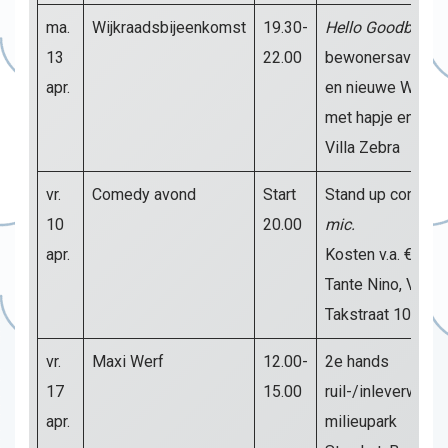
ma.
Wijkraadsbijeenkomst
19.30-
Hello Goodbye
:
13
22.00
bewonersavond 
apr.
en nieuwe Wijkra
met hapje en dran
Villa Zebra
vr.
Comedy avond
Start
Stand up comed
10
20.00
mic.
apr.
Kosten v.a. €9,-
Tante Nino, Van d
Takstraat 102b
vr.
Maxi Werf
12.00-
2e hands
17
15.00
ruil-/inleverwinke
apr.
milieupark