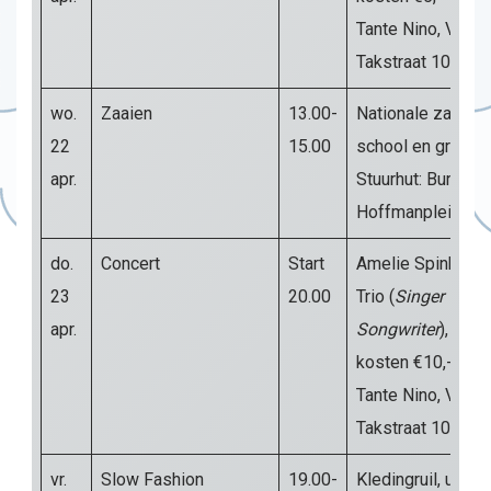
Tante Nino, Van d
Takstraat 102b
wo.
Zaaien
13.00-
Nationale zaaida
22
15.00
school en groen
apr.
Stuurhut: Burg.
Hoffmanplein ple
do.
Concert
Start
Amelie Spinks
23
20.00
Trio (
Singer
apr.
Songwriter
),
kosten €10,-
Tante Nino, Van d
Takstraat 102b
vr.
Slow Fashion
19.00-
Kledingruil, upcyc