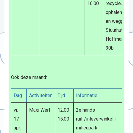
16.00
recycle, geve
ophalen in de
en weggeefw
Stuurhut: Bur
Hoffmanplein
30b
Ook deze maand:
Dag
Activiteiten
Tijd
Informatie
vr.
Maxi Werf
12.00-
2e hands
17
15.00
ruil-/inleverwinkel +
apr.
milieupark