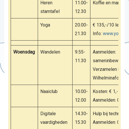
Heren
11.00-
Koffie en mannenp
stamtafel
12.30
Yoga
20.00-
€ 135,-/10 lessen
21.30
Info:
www.yogabyn
Woensdag
Wandelen
9.55-
Aanmelden:
11.30
sameninbeweging@
Verzamelen bij de
Wilhelminafontein
Naaiclub
10.00-
Kosten: € 1,-.
12.00
Aanmelden: 06 16
Digitale
14.30-
Hulp bij technolog
vaardigheden
15.30
Aanmelden: 06 28