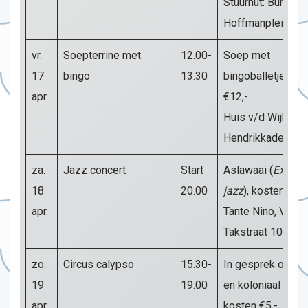
Stuurhut: Burg.
Hoffmanplein ple
vr.
Soepterrine met
12.00-
Soep met
17
bingo
13.30
bingoballetjes, k
apr.
€12,-
Huis v/d Wijk, Pr.
Hendrikkade 89
za.
Jazz concert
Start
Aslawaai (
Experi
18
20.00
jazz
), kosten €10,
apr.
Tante Nino, Van d
Takstraat 102b
zo.
Circus calypso
15.30-
In gesprek over 
19
19.00
en koloniaal verl
apr.
kosten €5,-