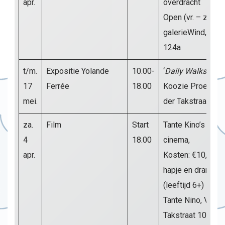
apr.
overdracht
Open (vr. – zo.)
galerieWind, Pr. H
124a
t/m.
Expositie Yolande
10.00-
‘
Daily Walks
‘ (wo
17
Ferrée
18.00
Koozie Proeverij,
mei.
der Takstraat 51
za.
Film
Start
Tante Kino’s surp
4
18.00
cinema,
apr.
Kosten: €10,- incl
hapje en drankje
(leeftijd 6+)
Tante Nino, Van d
Takstraat 102b