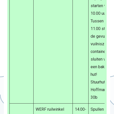
starten we 
10.00 uur
Tussen 10.0
11.00 stopp
de gevulde
vuilniszakken
containers. Tu
sluiten we a
een bakkie i
hut!
Stuurhut, Bur
Hoffmanplein
30b
WERF ruilwinkel
14.00-
Spullen ruilen