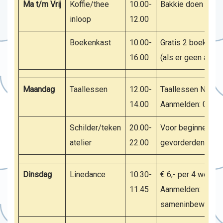
Ma t/m Vrij
Koffie/thee
10.00-
Bakkie doen & pr
inloop
12.00
Boekenkast
10.00-
Gratis 2 boeken u
16.00
(als er geen activi
Maandag
Taallessen
12.00-
Taallessen Nederl
14.00
Aanmelden: 0634
Schilder/teken
20.00-
Voor beginners e
atelier
22.00
gevorderden
Dinsdag
Linedance
10.30-
€ 6,- per 4 weken
11.45
Aanmelden:
sameninbeweging@