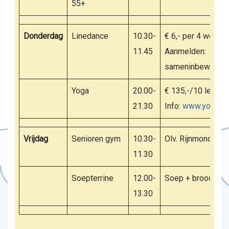
55+
Donderdag
Linedance
10.30-
€ 6,- per 4 weken
11.45
Aanmelden:
sameninbeweging@
Yoga
20.00-
€ 135,-/10 lessen
21.30
Info:
www.yogabyn
Vrijdag
Senioren gym
10.30-
Olv. Rijnmond Fit
11.30
Soepterrine
12.00-
Soep + broodje. Ko
13.30