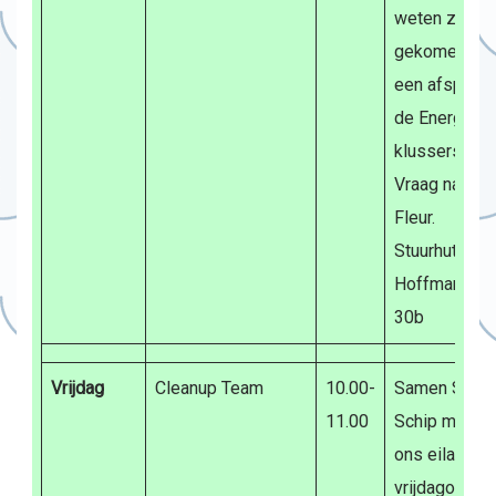
weten zijn
gekomen. Of
een afspraak
de Energieco
klussers aan
Vraag naar A
Fleur.
Stuurhut: Bur
Hoffmanplein
30b
Vrijdag
Cleanup Team
10.00-
Samen Scho
11.00
Schip maken
ons eiland. I
vrijdagochte