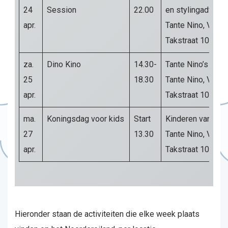
24
Session
22.00
en stylingadvies
apr.
Tante Nino, Van d
Takstraat 102b
za.
Dino Kino
14.30-
Tante Nino’s Dino
25
18.30
Tante Nino, Van d
apr.
Takstraat 102b
ma.
Koningsdag voor kids
Start
Kinderen van de 
27
13.30
Tante Nino, Van d
apr.
Takstraat 102b
Hieronder staan de activiteiten die elke week plaats