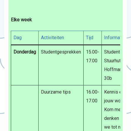
Elke week
Dag
Activiteiten
Tijd
Informatie
Donderdag
Studentgesprekken
15.00-
Studentgesp
17.00
Stuurhut: Bur
Hoffmanplein
30b
Duurzame tips
16.00-
Kennis en ti
17.00
jouw woning.
Kom mee pra
denken en ki
we tot nu toe