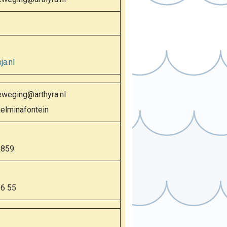
a.nl
weging@arthyra.nl
helminafontein
6859
36 55