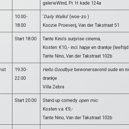
galerieWind, Pr. H. kade 124a
10.00-
‘
Daily Walks
‘ (woe-zo )
18.00
Koozie Proeverij, Van der Takstraat 51
Start 18.00
Tante Kino’s surprise cinema,
Kosten: €10,- incl. hapje en drankje (leeftijd
Tante Nino, Van der Takstraat 102b
mst
19.30-
Hello Goodbye
: bewonersavond oude en ni
22.00
drankje
Villa Zebra
Start 20.00
Stand up comedy
open mic.
Kosten v.a. €9,-
Tante Nino, Van der Takstraat 102b