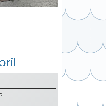
ril
t