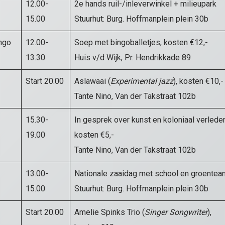
12.00-
2e hands ruil-/inleverwinkel + milieupark
15.00
Stuurhut: Burg. Hoffmanplein plein 30b
ngo
12.00-
Soep met bingoballetjes, kosten €12,-
13.30
Huis v/d Wijk, Pr. Hendrikkade 89
Start 20.00
Aslawaai (
Experimental jazz
), kosten €10,-
Tante Nino, Van der Takstraat 102b
15.30-
In gesprek over kunst en koloniaal verlede
19.00
kosten €5,-
Tante Nino, Van der Takstraat 102b
13.00-
Nationale zaaidag met school en groentea
15.00
Stuurhut: Burg. Hoffmanplein plein 30b
Start 20.00
Amelie Spinks Trio (
Singer Songwriter
),