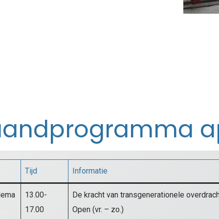
andprogramma ap
Tijd
Informatie
dema
13.00-
De kracht van transgenerationele overdrach
17.00
Open (vr. – zo.)