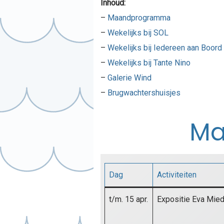
Inhoud:
–
Maandprogramma
–
Wekelijks bij SOL
–
Wekelijks bij Iedereen aan Boord
–
Wekelijks bij Tante Nino
–
Galerie Wind
–
Brugwachtershuisjes
Ma
Dag
Activiteiten
t/m. 15 apr.
Expositie Eva Mie