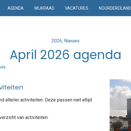
AGENDA
WIJKRAAD
VACATURES
NOORDEREILAN
Posted
2026
Nieuws
in
April 2026 agenda
nda
iteiten
 allerlei activiteiten. Deze passen niet altijd
rzicht van activiteiten.