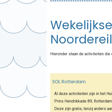
Wekelijkse
Noorderei
Hieronder staan de activiteiten die
SOL Rotterdam
Al deze activiteiten zijn in het Hu
Prins Hendrikkade 89, Rotterdam
Deze zijn gratis, tenzij anders a