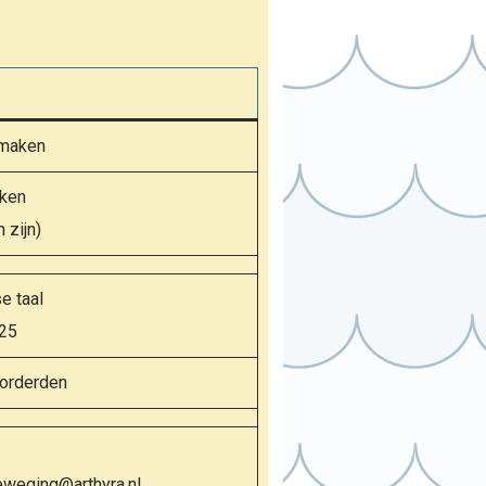
 maken
eken
 zijn)
e taal
25
vorderden
weging@arthyra.nl