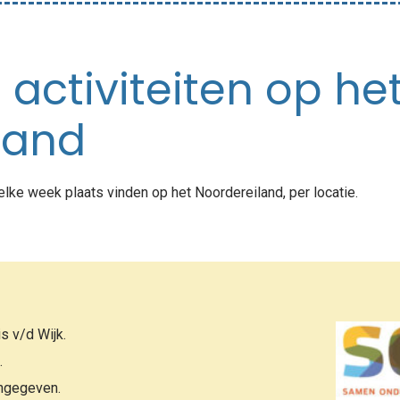
 activiteiten op he
land
 elke week plaats vinden op het Noordereiland, per locatie.
is v/d Wijk.
.
angegeven.