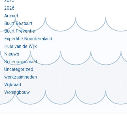
2025
2026
Archief
Buurt Bestuurt
Buurt Preventie
Expeditie Noordereiland
Huis van de Wijk
Nieuws
Scheepsjournaal
Uncategorized
werkzaamheden
Wijkraad
Woningbouw