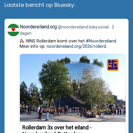
Laatste bericht op Bluesky:
View
Noordereiland.org
@noordereiland.bsky.social
3
post
dagen
by
Noordereiland.org
WNS Rollerdam komt over het
#Noordereiland
.
on
Meer info op:
noordereiland.org/2026/rollerd...
Bluesky
Rollerdam 3x over het eiland -