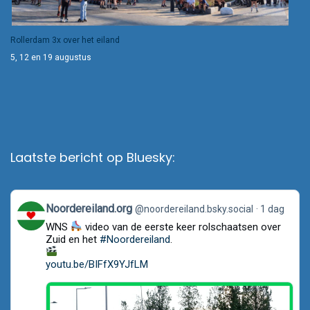
Rollerdam 3x over het eiland
5, 12 en 19 augustus
Laatste bericht op Bluesky:
View
Noordereiland.org
@noordereiland.bsky.social
1 dag
post
WNS
video van de eerste keer rolschaatsen over
by
Noordereiland.org
Zuid en het
#Noordereiland
.
on
Bluesky
youtu.be/BIFfX9YJfLM