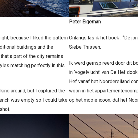
Peter Eigeman
night, because I liked the pattern
Onlangs las ik het boek : “De j
ditional buildings and the
Siebe Thissen.
that a part of the city remains
Ik werd geïnspireerd door dit b
yles matching perfectly in this
in ‘vogelvlucht’ van De Hef doo
Hef vanaf het Noordereiland com
king around, but I captured the
woon in het appartementencompl
nch was empty so I could take
op het mooie icoon, dat het Noo
shot.