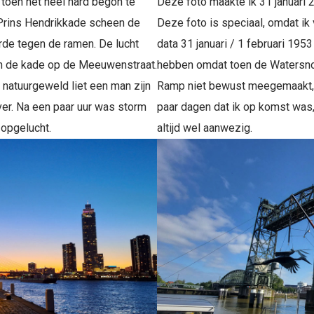
toen het heel hard begon te
Deze foto maakte ik 31 januari 
Prins Hendrikkade scheen de
Deze foto is speciaal, omdat i
rde tegen de ramen. De lucht
data 31 januari / 1 februari 195
n de kade op de Meeuwenstraat.
hebben omdat toen de Watersno
t natuurgeweld liet een man zijn
Ramp niet bewust meegemaakt, 
ver. Na een paar uur was storm
paar dagen dat ik op komst was
 opgelucht.
altijd wel aanwezig.