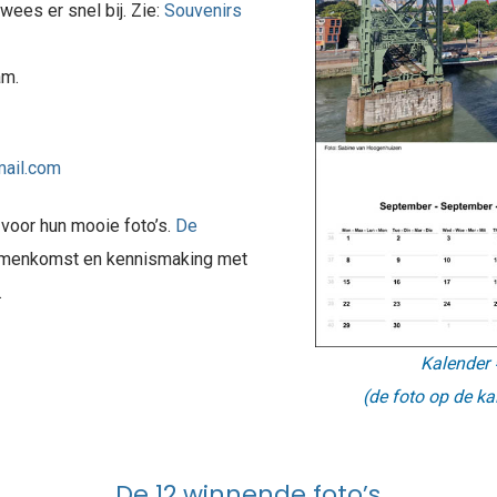
wees er snel bij. Zie:
Souvenirs
am.
mail.com
 voor hun mooie foto’s.
De
amenkomst en kennismaking met
.
Kalender 
(de foto op de ka
De 12 winnende foto’s