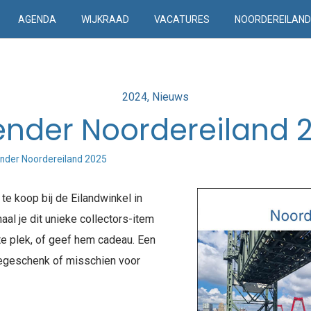
AGENDA
WIJKRAAD
VACATURES
NOORDEREILAN
Posted
2024
Nieuws
in
ender Noordereiland 
nder Noordereiland 2025
te koop bij de Eilandwinkel in
aal je dit unieke collectors-item
e plek, of geef hem cadeau. Een
iegeschenk of misschien voor