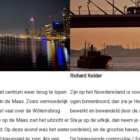
Richard Kelder
 het centrum weer terug te lopen
Zijn op het Noordereiland is voor
p in de Maas. Zoals vermoedelijk
ogen binnenboord, dan zie je H
l vaal over de Willemsbrug.
bewerkt en bewandeld door de a
e op de Maas ziet het uitzicht er
Sta je op de uitkijk, dan neem 
end. Op deze avond was het water
oordelen), en de grootse haven
 kleurpalet te zien. Als een
De bijgevoegde compositie / fo