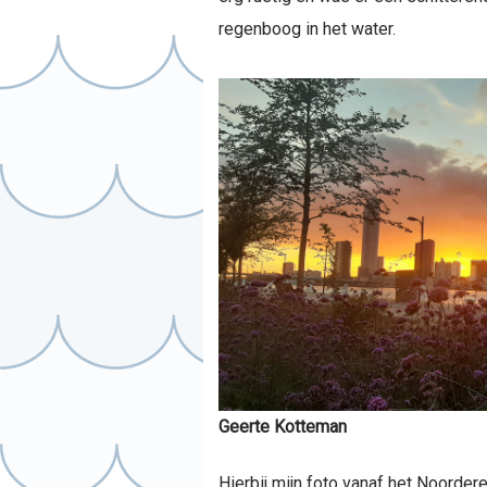
regenboog in het water.
Geerte Kotteman
Hierbij mijn foto vanaf het Noorder