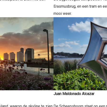
Erasmusbrug, en een tram en een
mooi weer.
Juan Maldonado Alcazar
eiland, waarop de skyline te zien
De Scheepshoorn staat op een ru