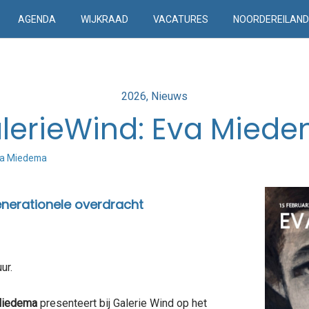
AGENDA
WIJKRAAD
VACATURES
NOORDEREILAN
Posted
2026
Nieuws
in
lerieWind: Eva Mied
Eva Miedema
enerationele overdracht
ur.
Miedema
presenteert bij Galerie Wind op het