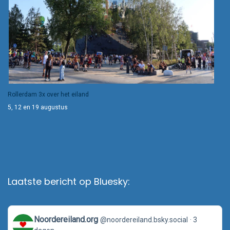
Rollerdam 3x over het eiland
5, 12 en 19 augustus
Laatste bericht op Bluesky:
View
Noordereiland.org
@noordereiland.bsky.social
3
post