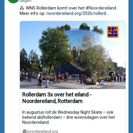
dagen
by
Noordereiland.org
WNS Rollerdam komt over het
#Noordereiland
.
on
Meer info op:
noordereiland.org/2026/rollerd...
Bluesky
Rollerdam 3x over het eiland -
Noordereiland, Rotterdam
In augustus rolt de Wednesday Night Skate – ook
bekend alsRollerdam – drie woensdagen over het
Noordereiland.
noordereiland.org