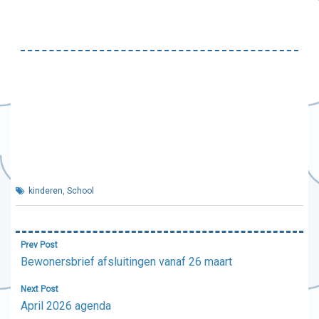
kinderen
,
School
Bericht
Prev Post
navigatie
Bewonersbrief afsluitingen vanaf 26 maart
Next Post
April 2026 agenda