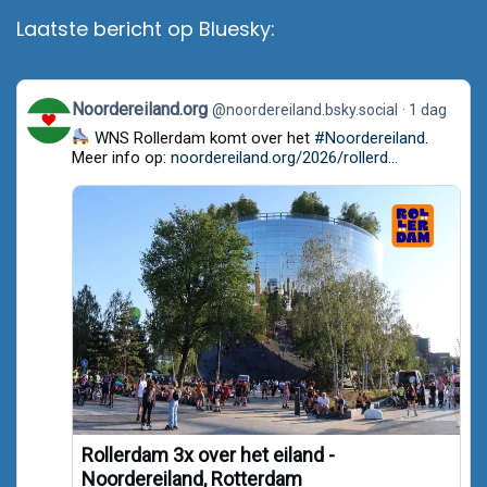
Laatste bericht op Bluesky:
View
Noordereiland.org
@noordereiland.bsky.social
1 dag
post
WNS Rollerdam komt over het
#Noordereiland
.
by
Noordereiland.org
Meer info op:
noordereiland.org/2026/rollerd...
on
Bluesky
Rollerdam 3x over het eiland -
Noordereiland, Rotterdam