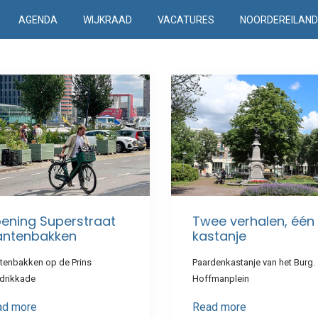
AGENDA
WIJKRAAD
VACATURES
NOORDEREILAN
ening Superstraat
Twee verhalen, één
antenbakken
kastanje
ntenbakken op de Prins
Paardenkastanje van het Burg.
drikkade
Hoffmanplein
ad more
Read more