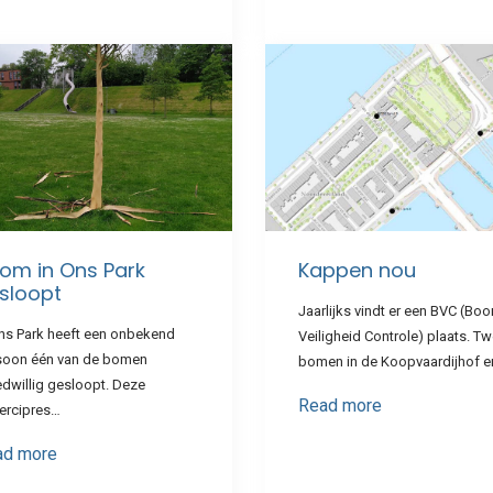
om in Ons Park
Kappen nou
sloopt
Jaarlijks vindt er een BVC (Bo
Ons Park heeft een onbekend
Veiligheid Controle) plaats. T
soon één van de bomen
bomen in de Koopvaardijhof 
dwillig gesloopt. Deze
Read more
ercipres…
ad more