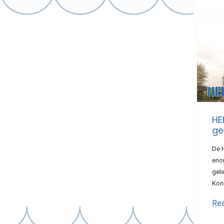
HE
ge
De 
eno
gel
Kon
Re