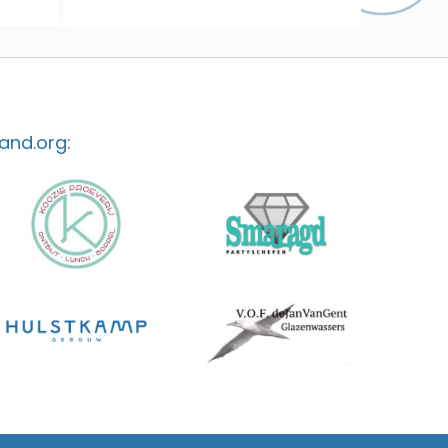
and.org: