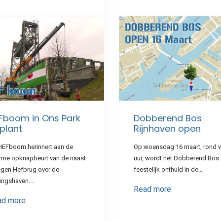
Fboom in Ons Park
Dobberend Bos
plant
Rijnhaven open
HEFboom herinnert aan de
Op woensdag 16 maart, rond vi
rme opknapbeurt van de naast
uur, wordt het Dobberend Bos
egen Hefbrug over de
feestelijk onthuld in de…
ingshaven.…
Read more
ad more