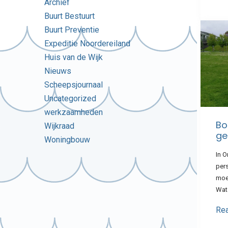
Archief
Buurt Bestuurt
Buurt Preventie
Expeditie Noordereiland
Huis van de Wijk
Nieuws
Scheepsjournaal
Uncategorized
werkzaamheden
Bo
Wijkraad
ge
Woningbouw
In 
per
moe
Wat
Re