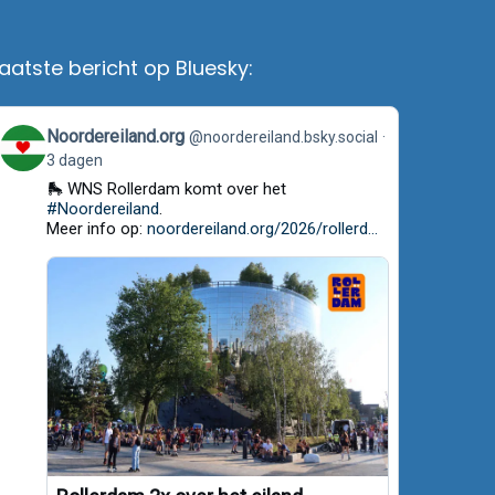
aatste bericht op Bluesky:
View
Noordereiland.org
@noordereiland.bsky.social
post
3 dagen
by
Noordereiland.org
🛼 WNS Rollerdam komt over het
on
#Noordereiland
.
Bluesky
Meer info op:
noordereiland.org/2026/rollerd...