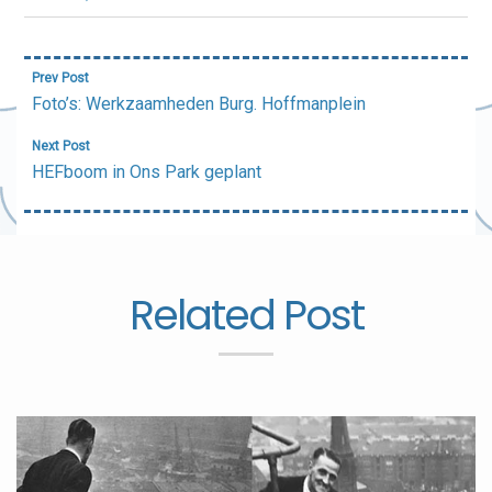
Bericht
Prev Post
navigatie
Foto’s: Werkzaamheden Burg. Hoffmanplein
Next Post
HEFboom in Ons Park geplant
Related Post