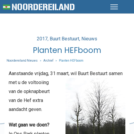
Posted
2017
Buurt Bestuurt
Nieuws
in
Planten HEFboom
Noordereiland Nieuws
Archief
Planten HEFboom
>
>
Aanstaande vrijdag, 31 maart,
wil Buurt Bestuurt samen
met u de voltooiing
van de opknapbeurt
van de Hef extra
aandacht geven.
Wat gaan we doen?
In Ons Park planten