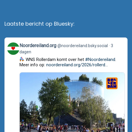
Laatste bericht op Bluesky:
View
Noordereiland.org
@noordereiland.bsky.social
3
post
dagen
by
Noordereiland.org
WNS Rollerdam komt over het
#Noordereiland
.
on
Meer info op:
noordereiland.org/2026/rollerd...
Bluesky