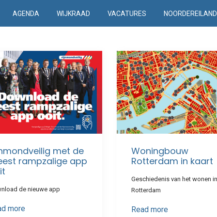
AGENDA
WIJKRAAD
VACATURES
NOORDEREILAN
jnmondveilig met de
Woningbouw
est rampzalige app
Rotterdam in kaart
it
Geschiedenis van het wonen i
nload de nieuwe app
Rotterdam
ad more
Read more