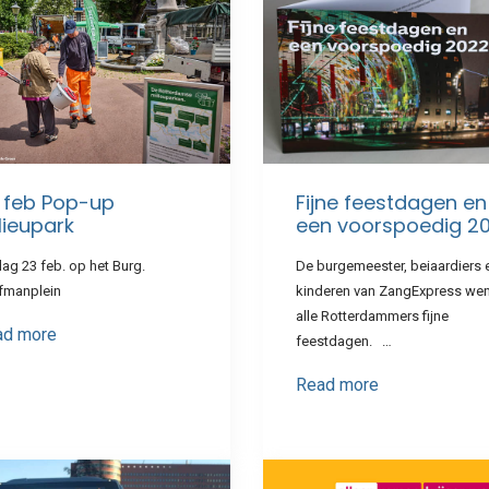
 feb Pop-up
Fijne feestdagen en
lieupark
een voorspoedig 2
dag 23 feb. op het Burg.
De burgemeester, beiaardiers 
fmanplein
kinderen van ZangExpress we
alle Rotterdammers fijne
ad more
feestdagen. …
Read more