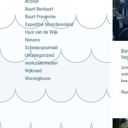
Archief
Buurt Bestuurt
Buurt Preventie
Expeditie Noordereiland
Huis van de Wijk
Nieuws
Scheepsjournaal
Be
Uncategorized
te
werkzaamheden
Zo’
Wijkraad
zich
Woningbouw
bus
Re