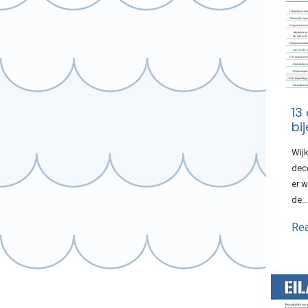
13
bi
Wij
dec
er w
de…
Re