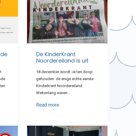
 de
De KinderKrant
Noordereiland is uit
t
18 december wordt -ie ten doop
nde
gehouden: de enige echte eerste
ten
Kinderkrant Noordereiland.
Wekenlang waren…
Read more