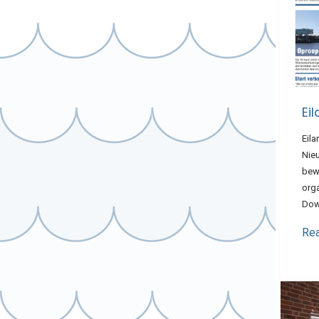
Ei
Eil
Nieu
bew
orga
Dow
Re