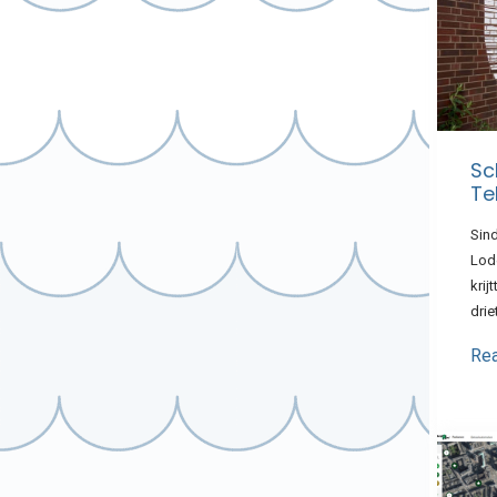
Sc
Te
Sind
Lod
krij
drie
Re