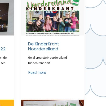
De KinderKrant
022
Noordereiland
en de
de allereerste Noordereiland
nsen
Kinderkrant ooit
Read more