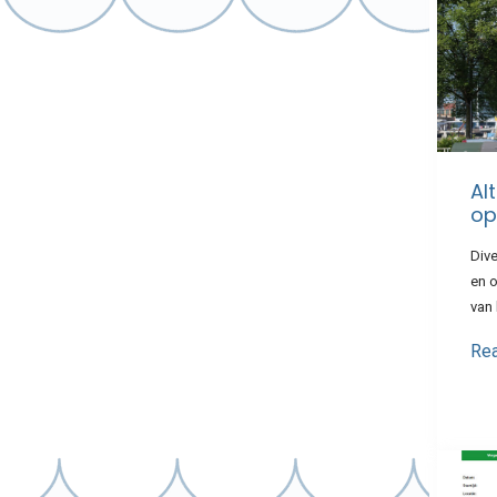
Al
op
Div
en 
van 
Re