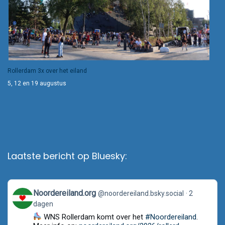
Rollerdam 3x over het eiland
5, 12 en 19 augustus
Laatste bericht op Bluesky:
View
Noordereiland.org
@noordereiland.bsky.social
2
post
dagen
by
Noordereiland.org
WNS Rollerdam komt over het
#Noordereiland
.
on