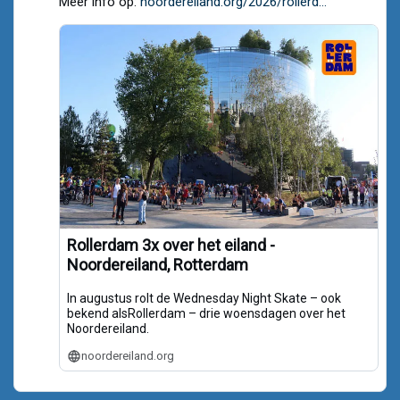
Meer info op:
noordereiland.org/2026/rollerd...
Bluesky
Rollerdam 3x over het eiland -
Noordereiland, Rotterdam
In augustus rolt de Wednesday Night Skate – ook
bekend alsRollerdam – drie woensdagen over het
Noordereiland.
noordereiland.org