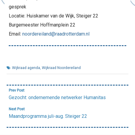
gesprek
Locatie: Huiskamer van de Wijk, Steiger 22
Burgemeester Hoffmanplein 22
Email:
noordereiland@raadrotterdam.nl
Wijkraad agenda
,
Wijkraad Noordereiland
Bericht
Prev Post
navigatie
Gezocht: ondernemende netwerker Humanitas
Next Post
Maandprogramma juli-aug. Steiger 22