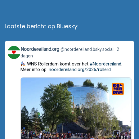
Laatste bericht op Bluesky:
View
Noordereiland.org
@noordereiland.bsky.social
2
post
dagen
by
Noordereiland.org
WNS Rollerdam komt over het
#Noordereiland
.
on
Meer info op:
noordereiland.org/2026/rollerd...
Bluesky