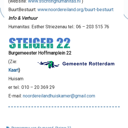
(website:
www.stichtinghumanitas.nl
)
BuurtBestuurt:
www.noordereiland.org/buurt-bestuurt
Info & Verhuur
Humanitas: Esther Striezenau tel.: 06 – 203 515 76
Burgemeester Hoffmanplein 22
(Zie:
Kaart
)
Huisam
er tel.: 010 – 20 369 29
E-mail:
noordereilandhuiskamer@gmail.com
Programma van de maand
,
Steiger 22