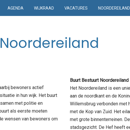
AGENDA
WIJKRAAD
VACATURES
NOORDEREILAN
 Noordereiland
Buurt Bestuurt Noordereiland
arbij bewoners actief
Het Noordereiland is een uni
ituatie in hun wijk. Het buurt
aan de noordkant en de Konin
 samen met politie en
Willemsbrug verbonden met h
buurt als eerste moeten
met de Kop van Zuid. Het eil
t de wensen van bewoners om
met grote binnenterreinen. D
stadsgezicht. De Hef heeft e