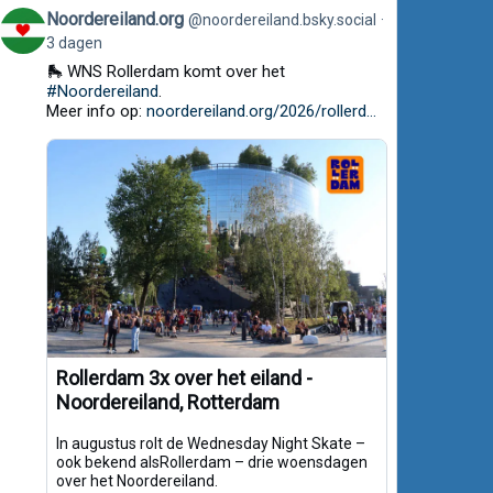
View
Noordereiland.org
@noordereiland.bsky.social
post
3 dagen
by
Noordereiland.org
🛼 WNS Rollerdam komt over het
on
#Noordereiland
.
Bluesky
Meer info op:
noordereiland.org/2026/rollerd...
Rollerdam 3x over het eiland -
Noordereiland, Rotterdam
In augustus rolt de Wednesday Night Skate –
ook bekend alsRollerdam – drie woensdagen
over het Noordereiland.