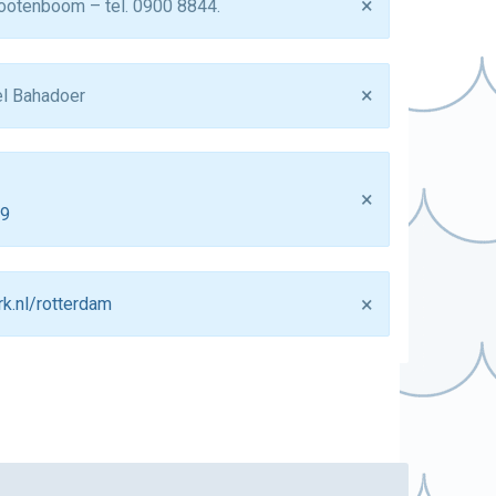
×
ootenboom – tel. 0900 8844.
×
el Bahadoer
×
89
×
k.nl/rotterdam