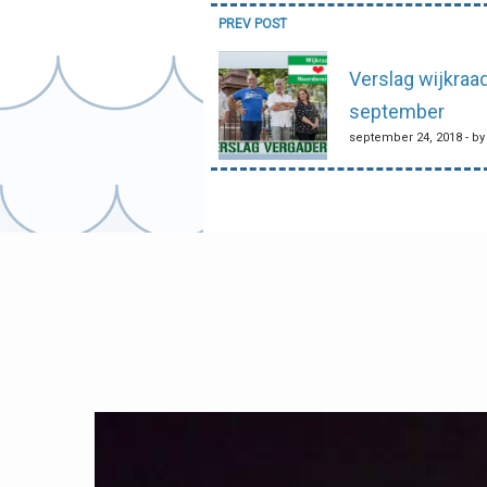
Bericht
PREV POST
navigatie
Verslag wijkraa
september
september 24, 2018 - b