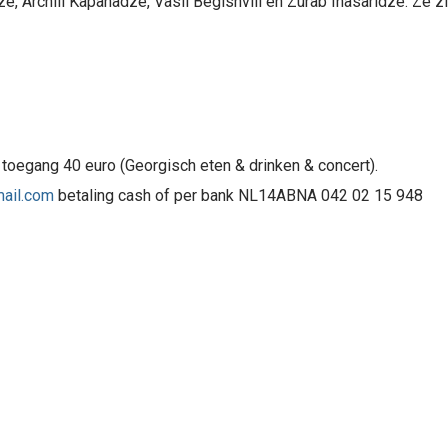
 Archili Kapanadze, Vasil Begishvili en Zurab Inasaridze. Ze zin
, toegang 40 euro (Georgisch eten & drinken & concert).
ail.com
betaling cash of per bank NL14ABNA 042 02 15 948