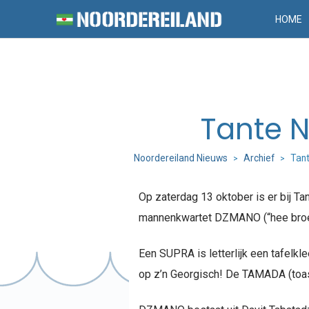
HOME
Tante N
Noordereiland Nieuws
Archief
Tant
>
>
Op zaterdag 13 oktober is er bij T
mannenkwartet DZMANO (“hee broers
Een SUPRA is letterlijk een tafelk
op z’n Georgisch! De TAMADA (toast