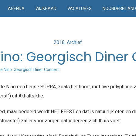
AGENDA
WIJKRAAD
VACATURES
NOORDEREILAN
Posted
2018
Archief
in
ino: Georgisch Diner
e Nino: Georgisch Diner Concert
ante Nino een heuse SUPRA, zoals het hoort, met live polyphone 
!”) uit Akhaltsikhe.
leed, maar bedoeld wordt HET FEEST en dat is natuurlijk eten en 
master) zal er voor zorgen dat iedereen zich thuis voelt.