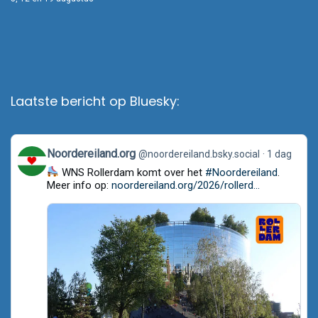
Laatste bericht op Bluesky:
View
Noordereiland.org
@noordereiland.bsky.social
1 dag
post
WNS Rollerdam komt over het
#Noordereiland
.
by
Noordereiland.org
Meer info op:
noordereiland.org/2026/rollerd...
on
Bluesky