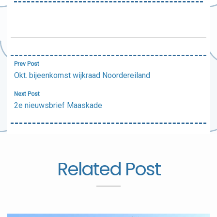
Bericht
Prev Post
navigatie
Okt. bijeenkomst wijkraad Noordereiland
Next Post
2e nieuwsbrief Maaskade
Related Post