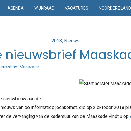
AGENDA
WIJKRAAD
VACATURES
NOORDEREILAN
Posted
2018
Nieuws
in
e nieuwsbrief Maaska
nieuwsbrief Maaskade
de nieuwbouw aan de
nieuws van de informatiebijeenkomst, die op 2 oktober 2018 plaa
over de vervanging van de kademuur van de Maaskade vindt u op