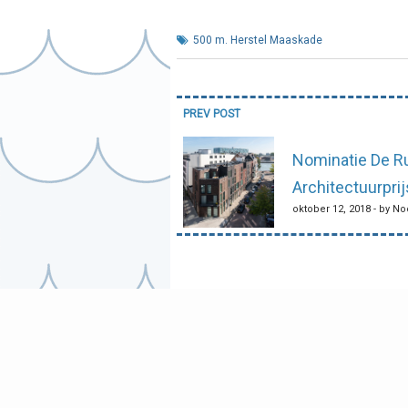
500 m. Herstel Maaskade
Bericht
PREV POST
navigatie
Nominatie De Ru
Architectuurprij
oktober 12, 2018 - by N