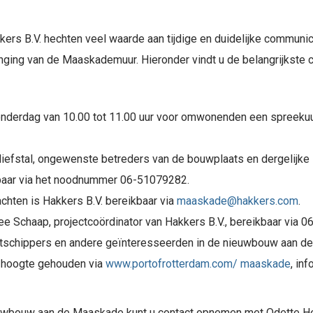
ers B.V. hechten veel waarde aan tijdige en duidelijke communi
ging van de Maaskademuur. Hieronder vindt u de belangrijkste
donderdag van 10.00 tot 11.00 uur voor omwonenden een spreek
diefstal, ongewenste betreders van de bouwplaats en dergelijke 
ikbaar via het noodnummer 06-51079282.
chten is Hakkers B.V. bereikbaar via
maaskade@hakkers.com
.
ornee Schaap, projectcoördinator van Hakkers B.V., bereikbaar via 
rtschippers en andere geïnteresseerden in de nieuwbouw aan 
e hoogte gehouden via
www.portofrotterdam.com/ maaskade
, in
uwbouw aan de Maaskade kunt u contact opnemen met Odette Hei