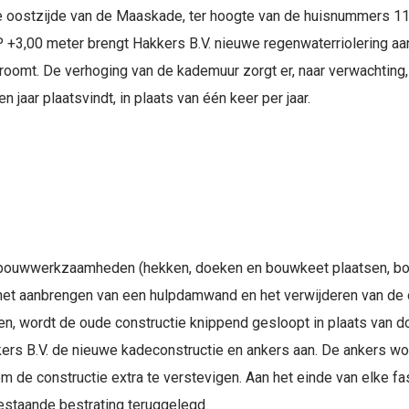
oostzijde van de Maaskade, ter hoogte van de huisnummers 11
3,00 meter brengt Hakkers B.V. nieuwe regenwaterriolering aan
roomt. De verhoging van de kademuur zorgt er, naar verwachting,
 jaar plaatsvindt, in plaats van één keer per jaar.
 bouwwerkzaamheden (hekken, doeken en bouwkeet plaatsen, bou
et het aanbrengen van een hulpdamwand en het verwijderen van d
n, wordt de oude constructie knippend gesloopt in plaats van d
kers B.V. de nieuwe kadeconstructie en ankers aan. De ankers w
 de constructie extra te verstevigen. Aan het einde van elke f
estaande bestrating teruggelegd.