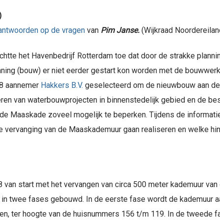
)
e antwoorden op de vragen
van
Pim Janse.
(Wijkraad Noordereilan
ichtte het Havenbedrijf Rotterdam toe dat door de strakke plann
nning (bouw) er niet eerder gestart kon worden met de bouwwe
018 aannemer
Hakkers B.V.
geselecteerd om de nieuwbouw aan de M
iseren van waterbouwprojecten in binnenstedelijk gebied en de 
 Maaskade zoveel mogelijk te beperken. Tijdens de informatie
 de vervanging van de Maaskademuur gaan realiseren en welke h
8 van start met het vervangen van circa 500 meter kademuur va
 in twee fases gebouwd. In de eerste fase wordt de kademuur 
gen, ter hoogte van de huisnummers 156 t/m 119. In de tweede f