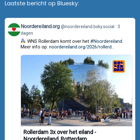
Laatste bericht op Bluesky:
View
Noordereiland.org
@noordereiland.bsky.social
3
post
dagen
by
Noordereiland.org
WNS Rollerdam komt over het
#Noordereiland
.
on
Meer info op:
noordereiland.org/2026/rollerd...
Bluesky
Rollerdam 3x over het eiland -
Noordereiland, Rotterdam