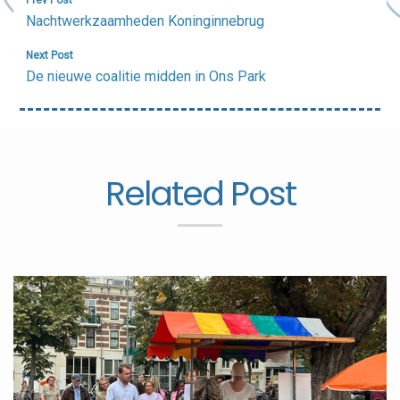
Bericht
Prev Post
navigatie
Nachtwerkzaamheden Koninginnebrug
Next Post
De nieuwe coalitie midden in Ons Park
Related Post