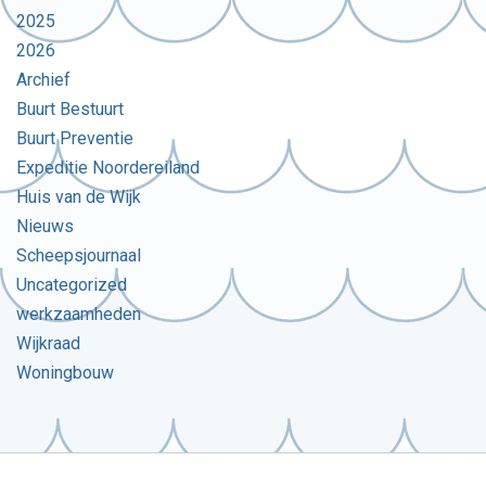
2025
2026
Archief
Buurt Bestuurt
Buurt Preventie
Expeditie Noordereiland
Huis van de Wijk
Nieuws
Scheepsjournaal
Uncategorized
werkzaamheden
Wijkraad
Woningbouw