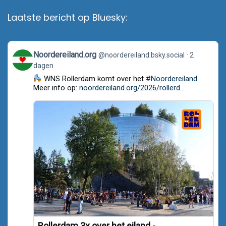
Laatste bericht op Bluesky:
View
Noordereiland.org
@noordereiland.bsky.social
2
post
dagen
by
Noordereiland.org
WNS Rollerdam komt over het
#Noordereiland
.
on
Meer info op:
noordereiland.org/2026/rollerd...
Bluesky
Rollerdam 3x over het eiland -