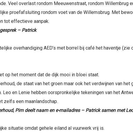
ade. Veel overlast rondom Meeuwenstraat, rondom Willembrug 
elijke proefafsluiting rondom voet van de Willemsbrug. Met be
 tot effectieve aanpak.
gesprek – Patrick
elijke overhandiging AED’s met borrel bij café het haventje (zi
t op het moment dat de dijk mooi in bloei staat.
oud, de staat van het groen maar ook het verdwijnen van het g
n. Leo en Lenie hebben oorspronkelijke tekeningen van het Antwer
et zelfs een maanlandschap.
derhoud, Pim deelt naam en e-mailadres – Patrick samen met Leo
e situatie omdat gehele eiland al vuurwerk vrij is.