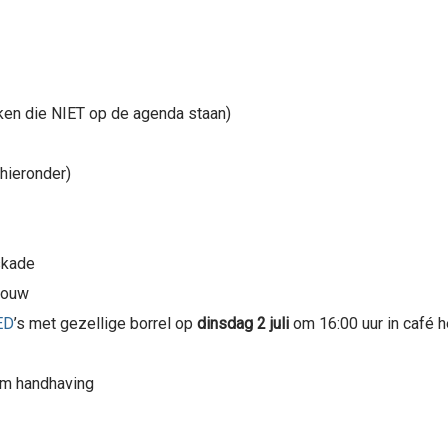
en die NIET op de agenda staan)
 hieronder)
kade
bouw
ED
’s met gezellige borrel op
dinsdag 2 juli
om 16:00 uur in café h
am handhaving