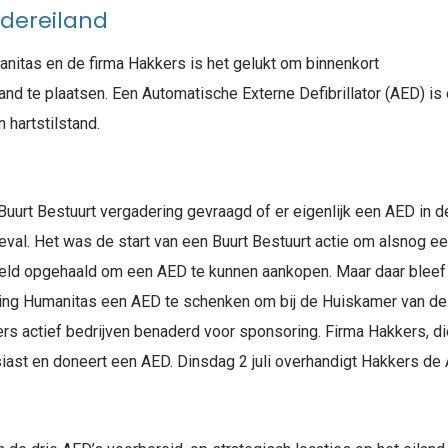
rdereiland
nitas en de firma Hakkers is het gelukt om binnenkort
and te plaatsen. Een Automatische Externe Defibrillator (AED) is
 hartstilstand.
uurt Bestuurt vergadering gevraagd of er eigenlijk een AED in de
 geval. Het was de start van een Buurt Bestuurt actie om alsnog 
ld opgehaald om een AED te kunnen aankopen. Maar daar bleef h
ing Humanitas een AED te schenken om bij de Huiskamer van de w
rs actief bedrijven benaderd voor sponsoring. Firma Hakkers, d
iast en doneert een AED. Dinsdag 2 juli overhandigt Hakkers de A