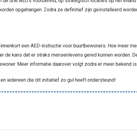
 de drie AED’s voorbereid, op strategisch locaties op het eiland
orden opgehangen. Zodra ze definitief zijn geïnstalleerd worden
 binnenkort een AED-instructie voor buurtbewoners. Hoe meer 
r de kans dat er straks mensenlevens gered kunnen worden. De
ewoner. Meer informatie daarover volgt zodra er meer bekend is
n iedereen die dit initiatief zo gul heeft ondersteund!