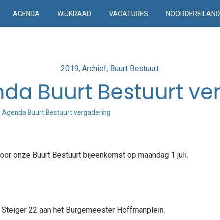
AGENDA
WIJKRAAD
VACATURES
NOORDEREILAN
Posted
2019
Archief
Buurt Bestuurt
in
enda Buurt Bestuurt v
li Agenda Buurt Bestuurt vergadering
voor onze Buurt Bestuurt bijeenkomst op maandag 1 juli.
k, Steiger 22 aan het Burgemeester Hoffmanplein.