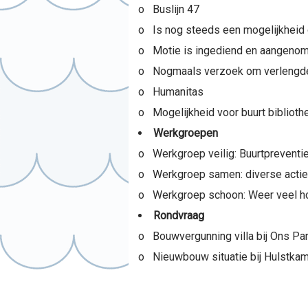
o Buslijn 47
o Is nog steeds een mogelijkheid d
o Motie is ingediend en aangenome
o Nogmaals verzoek om verlengde v
o Humanitas
o Mogelijkheid voor buurt bibliothe
Werkgroepen
o Werkgroep veilig: Buurtpreventie
o Werkgroep samen: diverse acties
o Werkgroep schoon: Weer veel ho
Rondvraag
o Bouwvergunning villa bij Ons Par
o Nieuwbouw situatie bij Hulstk