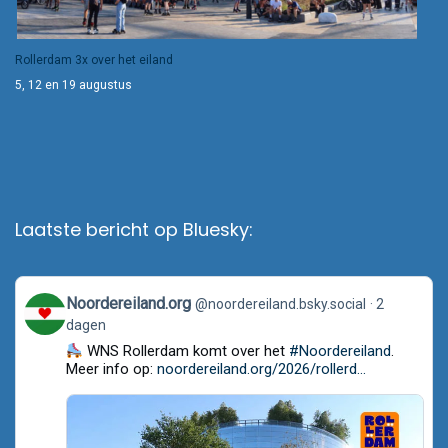
Rollerdam 3x over het eiland
5, 12 en 19 augustus
Laatste bericht op Bluesky:
View
Noordereiland.org
@noordereiland.bsky.social
2
post
dagen
by
Noordereiland.org
WNS Rollerdam komt over het
#Noordereiland
.
on
Meer info op:
noordereiland.org/2026/rollerd...
Bluesky