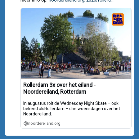
Meer info op:
noordereiland.org/2026/rollerd...
Bluesky
Rollerdam 3x over het eiland -
Noordereiland, Rotterdam
In augustus rolt de Wednesday Night Skate – ook
bekend alsRollerdam – drie woensdagen over het
Noordereiland.
noordereiland.org