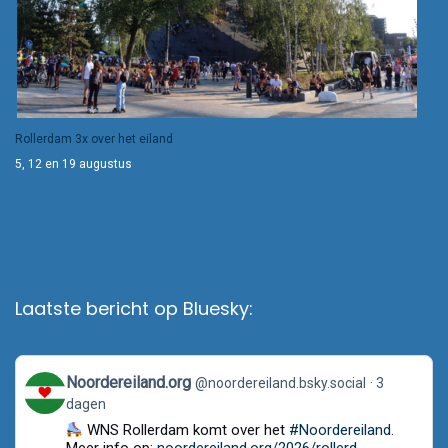
Rollerdam 3x over het eiland
5, 12 en 19 augustus
Laatste bericht op Bluesky:
View
Noordereiland.org
@noordereiland.bsky.social
3
post
dagen
by
Noordereiland.org
WNS Rollerdam komt over het
#Noordereiland
.
on