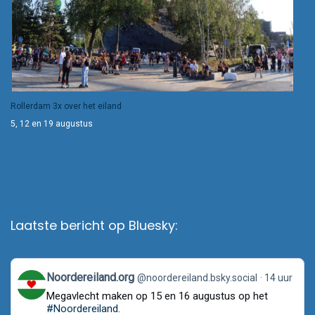
Rollerdam 3x over het eiland
5, 12 en 19 augustus
Laatste bericht op Bluesky:
View
Noordereiland.org
@noordereiland.bsky.social
14 uur
post
Megavlecht maken op 15 en 16 augustus op het
by
Noordereiland.org
#Noordereiland
.