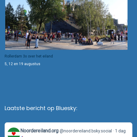
Rollerdam 3x over het eiland
5, 12 en 19 augustus
Laatste bericht op Bluesky:
View
Noordereiland.org
@noordereiland.bsky.social
1 dag
post