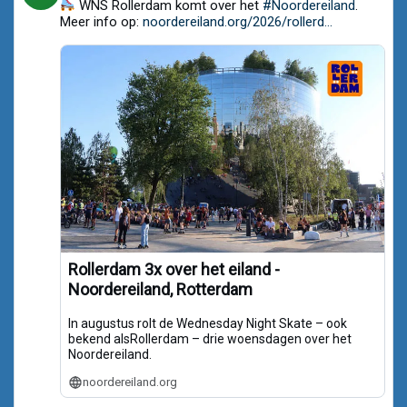
WNS Rollerdam komt over het
#Noordereiland
.
by
Noordereiland.org
Meer info op:
noordereiland.org/2026/rollerd...
on
Bluesky
Rollerdam 3x over het eiland -
Noordereiland, Rotterdam
In augustus rolt de Wednesday Night Skate – ook
bekend alsRollerdam – drie woensdagen over het
Noordereiland.
noordereiland.org