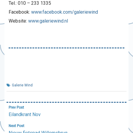
Tel.: 010 – 233 1335
Facebook:
www.facebook.com/galeriewind
Website:
www.galeriewind.nl
Galerie Wind
Bericht
Prev Post
navigatie
Eilandkrant Nov
Next Post
Nieuw fietspad Willemsbrug