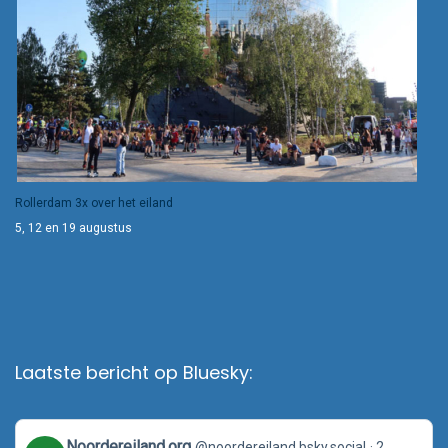
Rollerdam 3x over het eiland
5, 12 en 19 augustus
Laatste bericht op Bluesky:
View
Noordereiland.org
@noordereiland.bsky.social
2