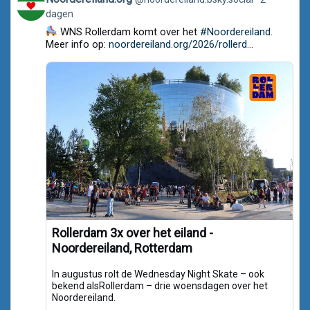
post
dagen
by
Noordereiland.org
WNS Rollerdam komt over het
#Noordereiland
.
on
Meer info op:
noordereiland.org/2026/rollerd...
Bluesky
Rollerdam 3x over het eiland -
Noordereiland, Rotterdam
In augustus rolt de Wednesday Night Skate – ook
bekend alsRollerdam – drie woensdagen over het
Noordereiland.