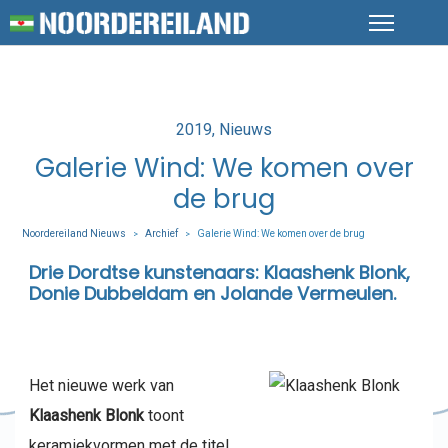
Posted
2019
Nieuws
in
Galerie Wind: We komen over
de brug
Noordereiland Nieuws
Archief
Galerie Wind: We komen over de brug
>
>
Drie Dordtse kunstenaars: Klaashenk Blonk,
Donie Dubbeldam en Jolande Vermeulen.
Het nieuwe werk van
Klaashenk Blonk
toont
keramiekvormen met de titel