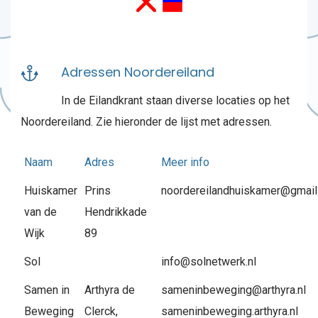
Adressen Noordereiland
In de Eilandkrant staan diverse locaties op het
Noordereiland. Zie hieronder de lijst met adressen.
Naam
Adres
Meer info
Huiskamer
Prins
noordereilandhuiskamer@gmai
van de
Hendrikkade
Wijk
89
Sol
info@solnetwerk.nl
Samen in
Arthyra de
sameninbeweging@arthyra.nl
Beweging
Clerck,
sameninbeweging.arthyra.nl