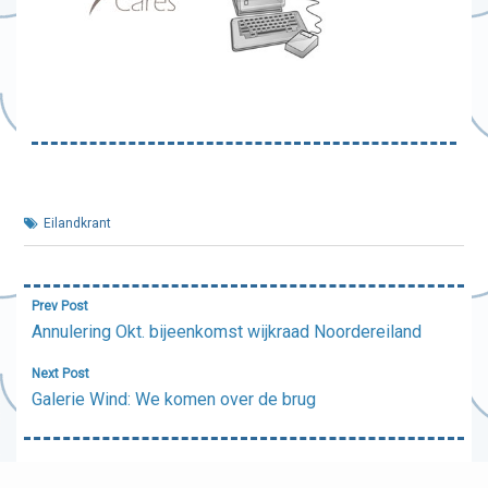
Eilandkrant
Bericht
Prev Post
navigatie
Annulering Okt. bijeenkomst wijkraad Noordereiland
Next Post
Galerie Wind: We komen over de brug