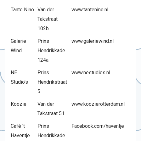
Tante Nino
Van der
www.tantenino.nl
Takstraat
102b
Galerie
Prins
www.galeriewind.nl
Wind
Hendrikkade
124a
NE
Prins
www.nestudios.nl
Studio's
Hendrikstraat
5
Koozie
Van der
www.koozierotterdam.nl
Takstraat 51
Café 't
Prins
Facebook.com/haventje
Haventje
Hendrikkade