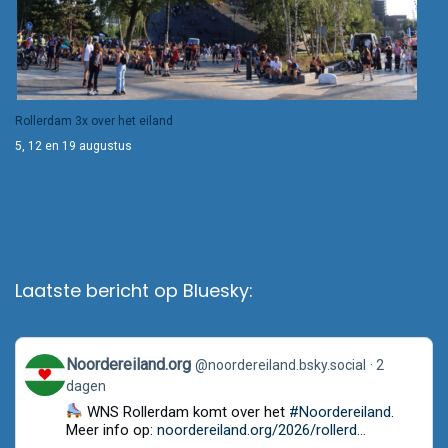
Rollerdam 3x over het eiland
5, 12 en 19 augustus
Laatste bericht op Bluesky:
View
Noordereiland.org
@noordereiland.bsky.social
2
post
dagen
by
Noordereiland.org
WNS Rollerdam komt over het
#Noordereiland
.
on
Meer info op:
noordereiland.org/2026/rollerd...
Bluesky