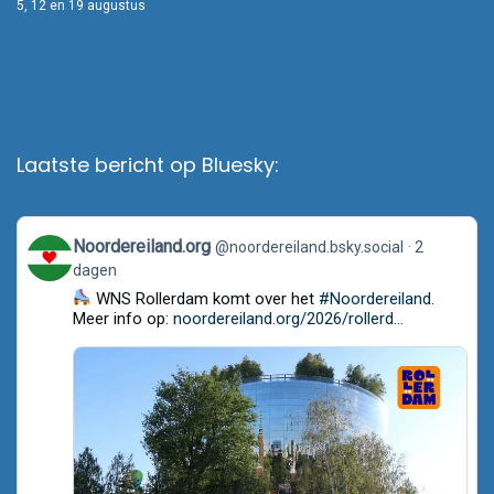
5, 12 en 19 augustus
Laatste bericht op Bluesky:
View
Noordereiland.org
@noordereiland.bsky.social
2
post
dagen
by
Noordereiland.org
WNS Rollerdam komt over het
#Noordereiland
.
on
Meer info op:
noordereiland.org/2026/rollerd...
Bluesky