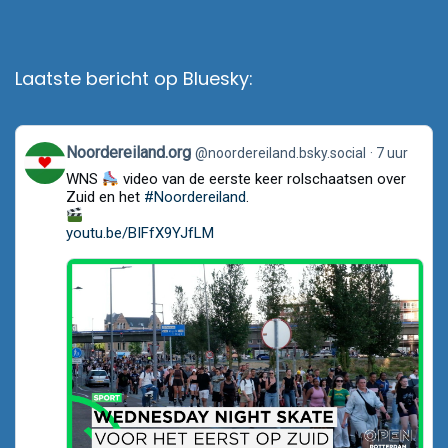
Laatste bericht op Bluesky:
View
Noordereiland.org
@noordereiland.bsky.social
7 uur
post
WNS
video van de eerste keer rolschaatsen over
by
Noordereiland.org
Zuid en het
#Noordereiland
.
on
Bluesky
youtu.be/BIFfX9YJfLM