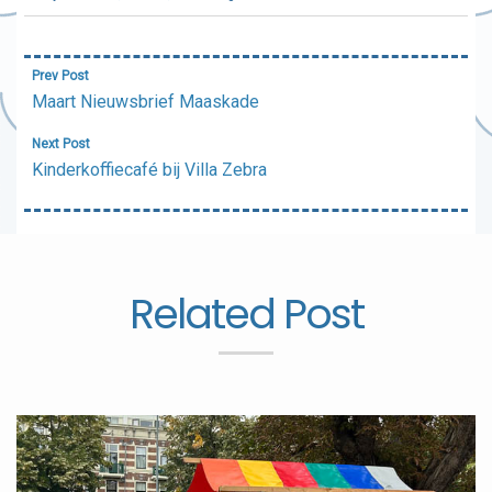
Bericht
Prev Post
navigatie
Maart Nieuwsbrief Maaskade
Next Post
Kinderkoffiecafé bij Villa Zebra
Related Post