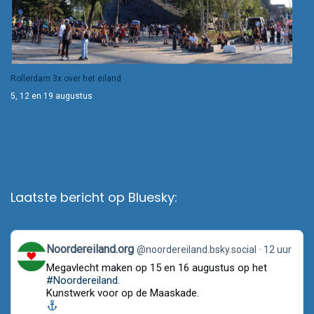
Rollerdam 3x over het eiland
5, 12 en 19 augustus
Laatste bericht op Bluesky:
View
Noordereiland.org
@noordereiland.bsky.social
12 uur
post
Megavlecht maken op 15 en 16 augustus op het
by
Noordereiland.org
#Noordereiland
.
on
Kunstwerk voor op de Maaskade.
Bluesky