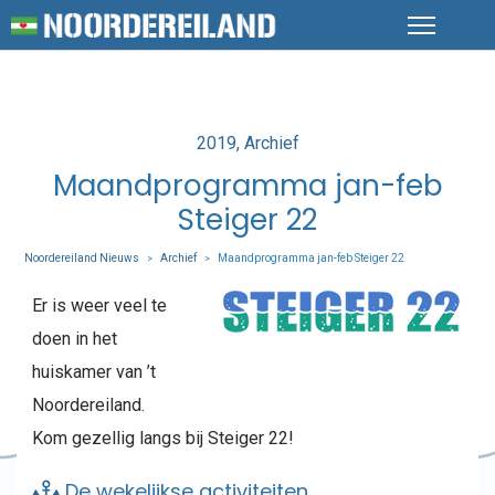
Posted
2019
Archief
in
Maandprogramma jan-feb
Steiger 22
Noordereiland Nieuws
Archief
Maandprogramma jan-feb Steiger 22
>
>
Er is weer veel te
doen in het
huiskamer van ’t
Noordereiland.
Kom gezellig langs bij Steiger 22!
De wekelijkse activiteiten