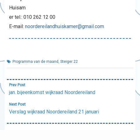
Huisam
er tel.: 010 262 12 00
E-mail:
noordereilandhuiskamer@gmail.com
Programma van de maand
,
Steiger 22
Bericht
Prev Post
navigatie
jan. bijeenkomst wijkraad Noordereiland
Next Post
Verslag wijkraad Noordereiland 21 januari