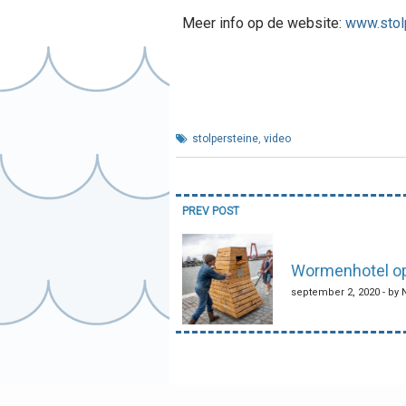
Meer info op de website:
www.stolp
stolpersteine
,
video
Bericht
PREV POST
navigatie
Wormenhotel o
september 2, 2020 - by