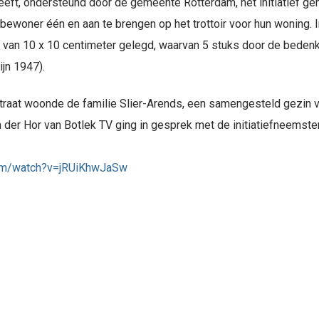
eft, ondersteund door de gemeente Rotterdam, het initiatief 
 bewoner één en aan te brengen op het trottoir voor hun woning
 van 10 x 10 centimeter gelegd, waarvan 5 stuks door de beden
jn 1947).
raat woonde de familie Slier-Arends, een samengesteld gezin v
n der Hor van Botlek TV ging in gesprek met de initiatiefneems
com/watch?v=jRUiKhwJaSw