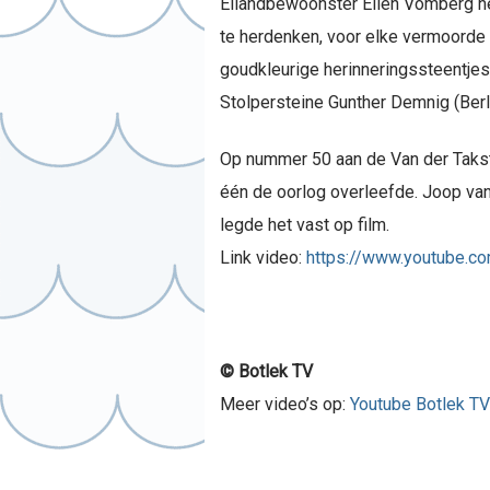
Eilandbewoonster Ellen Vomberg he
te herdenken, voor elke vermoorde
goudkleurige herinneringssteentjes
Stolpersteine Gunther Demnig (Berli
Op nummer 50 aan de Van der Takst
één de oorlog overleefde. Joop va
legde het vast op film.
Link video:
https://www.youtube.
© Botlek TV
Meer video’s op:
Youtube Botlek TV