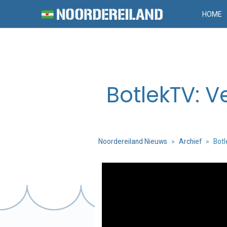
HOME
BotlekTV: 
Noordereiland Nieuws
Archief
Botl
>
>