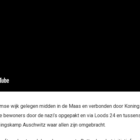
amse wijk gelegen midden in de Maas en verbonden door Konings
e bewoners door de nazi’s opgepakt en via Loods 24 en tussen
igingskamp Auschwitz waar allen zijn omgebracht.