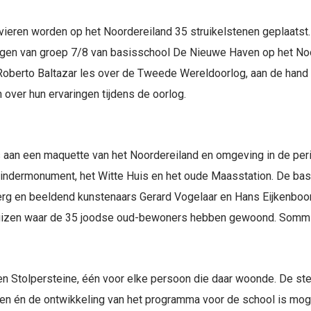
id vieren worden op het Noordereiland 35 struikelstenen geplaatst.
ngen van groep 7/8 van basisschool De Nieuwe Haven op het Noo
 Roberto Baltazar les over de Tweede Wereldoorlog, aan de hand v
over hun ervaringen tijdens de oorlog.
s aan een maquette van het Noordereiland en omgeving in de p
dermonument, het Witte Huis en het oude Maasstation. De basi
rg en beeldend kunstenaars Gerard Vogelaar en Hans Eijkenboo
huizen waar de 35 joodse oud-bewoners hebben gewoond. Sommige
n Stolpersteine, één voor elke persoon die daar woonde. De st
nen én de ontwikkeling van het programma voor de school is moge