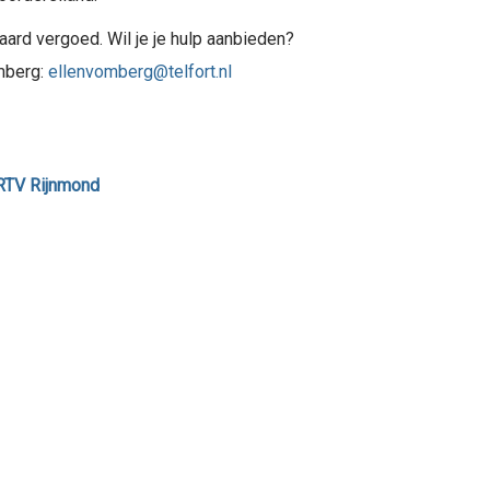
aard vergoed. Wil je je hulp aanbieden?
omberg:
ellenvomberg@telfort.nl
RTV Rijnmond