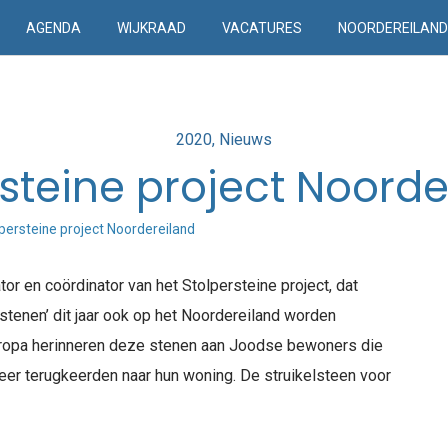
AGENDA
WIJKRAAD
VACATURES
NOORDEREILAN
Posted
2020
Nieuws
in
rsteine project Noorde
persteine project Noordereiland
tor en coördinator van het Stolpersteine project, dat
lstenen’ dit jaar ook op het Noordereiland worden
Europa herinneren deze stenen aan Joodse bewoners die
er terugkeerden naar hun woning. De struikelsteen voor