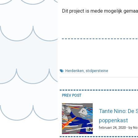
Dit project is mede mogelijk gema
Herdenken
,
stolpersteine
Bericht
PREV POST
navigatie
Tante Nino: De 
poppenkast
februari 24, 2020 - by N