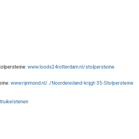
tolpersteine:
www.loods24rotterdam.nl/stolpersteine
eine:
www.rijnmond.nl/../Noordereiland-krijgt-35-Stolpersteine
ruikelstenen