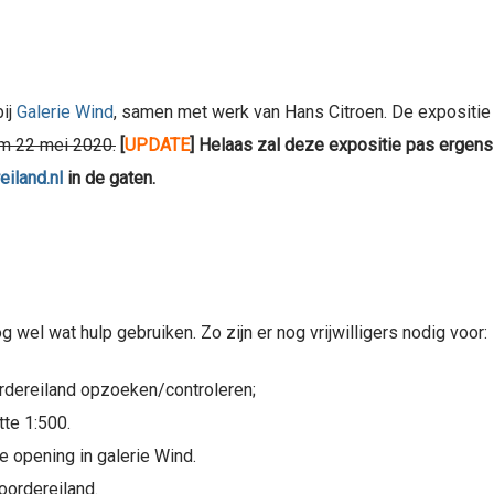
bij
Galerie Wind
, samen met werk van Hans Citroen. De expositie 
/m 22 mei 2020.
[
UPDATE
]
Helaas zal deze expositie pas ergens
iland.nl
in de gaten.
 wel wat hulp gebruiken. Zo zijn er nog vrijwilligers nodig voor:
rdereiland opzoeken/controleren;
te 1:500.
 opening in galerie Wind.
oordereiland.