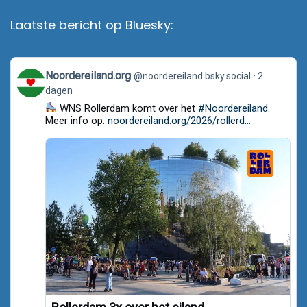
Laatste bericht op Bluesky:
View
Noordereiland.org
@noordereiland.bsky.social
2
post
dagen
by
Noordereiland.org
WNS Rollerdam komt over het
#Noordereiland
.
on
Meer info op:
noordereiland.org/2026/rollerd...
Bluesky