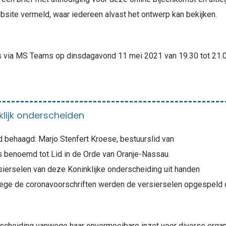
site vermeld, waar iedereen alvast het ontwerp kan bekijken.
ts via MS Teams op dinsdagavond 11 mei 2021 van 19.30 tot 21.0
klijk onderscheiden
d behaagd: Marjo Stenfert Kroese, bestuurslid van
is benoemd tot Lid in de Orde van Oranje-Nassau.
rsierselen van deze Koninklijke onderscheiding uit handen
ege de coronavoorschriften werden de versierselen opgespeld 
rscheiding vanwege haar onvermoeibare inzet voor diverse organis