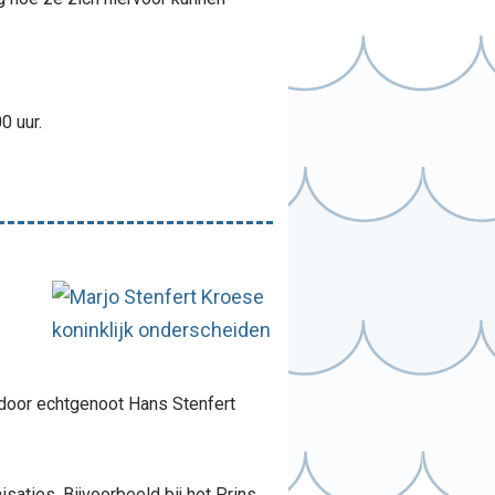
0 uur.
door echtgenoot Hans Stenfert
aties. Bijvoorbeeld bij het Prins