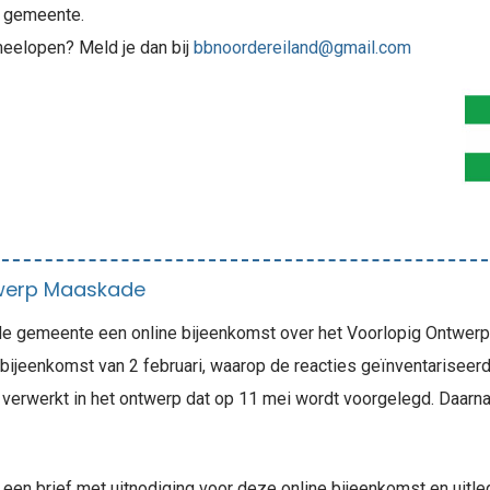
e gemeente.
 meelopen? Meld je dan bij
bbnoordereiland@gmail.com
twerp Maaskade
e gemeente een online bijeenkomst over het Voorlopig Ontwerp v
 bijeenkomst van 2 februari, waarop de reacties geïnventariseer
u verwerkt in het ontwerp dat op 11 mei wordt voorgelegd. Daarna
en brief met uitnodiging voor deze online bijeenkomst en uitle