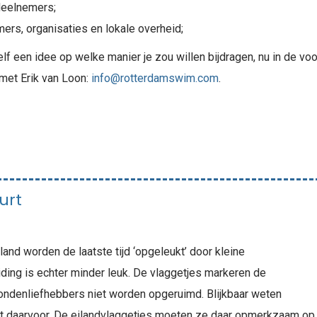
deelnemers;
rs, organisaties en lokale overheid;
 zelf een idee op welke manier je zou willen bijdragen, nu in de vo
met Erik van Loon:
info@rotterdamswim.com
.
urt
and worden de laatste tijd ‘opgeleukt’ door kleine
iding is echter minder leuk. De vlaggetjes markeren de
ndenliefhebbers niet worden opgeruimd. Blijkbaar weten
ldt daarvoor. De eilandvlaggetjes moeten ze daar opmerkzaam op