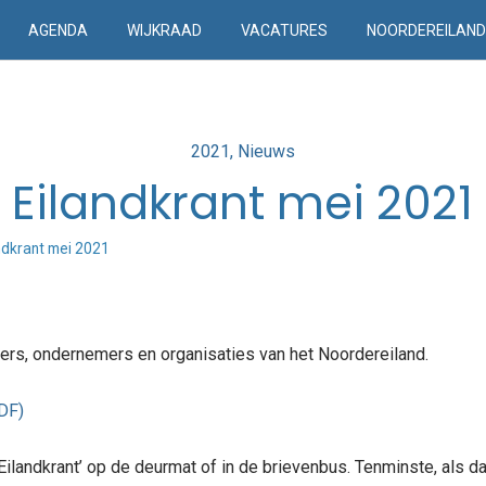
AGENDA
WIJKRAAD
VACATURES
NOORDEREILAN
Posted
2021
Nieuws
in
Eilandkrant mei 2021
ndkrant mei 2021
ers, ondernemers en organisaties van het Noordereiland.
DF)
‘Eilandkrant’ op de deurmat of in de brievenbus. Tenminste, als 