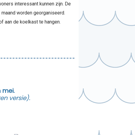
woners interessant kunnen zijn. De
de maand worden georganiseerd.
of aan de koelkast te hangen.
 mei.
n versie).