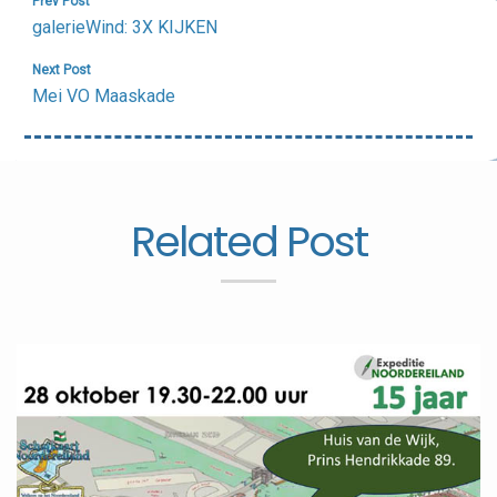
Bericht
Prev Post
navigatie
galerieWind: 3X KIJKEN
Next Post
Mei VO Maaskade
Related Post