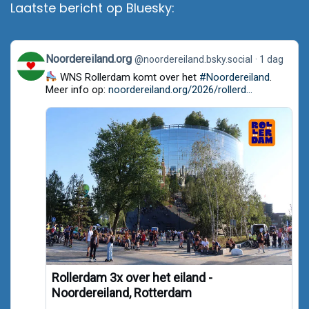
Laatste bericht op Bluesky:
View
Noordereiland.org
@noordereiland.bsky.social
1 dag
post
WNS Rollerdam komt over het
#Noordereiland
.
by
Noordereiland.org
Meer info op:
noordereiland.org/2026/rollerd...
on
Bluesky
Rollerdam 3x over het eiland -
Noordereiland, Rotterdam