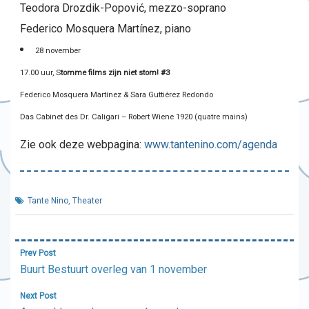
Teodora Drozdik-Popović, mezzo-soprano
Federico Mosquera Martínez, piano
28 november
17.00 uur, S
tomme films zijn niet stom! #3
Federico Mosquera Martínez & Sara Guttiérez Redondo
Das Cabinet des Dr. Caligari – Robert Wiene 1920 (quatre mains)
Zie ook deze webpagina:
www.tantenino.com/agenda
Tante Nino
,
Theater
Bericht
Prev Post
navigatie
Buurt Bestuurt overleg van 1 november
Next Post