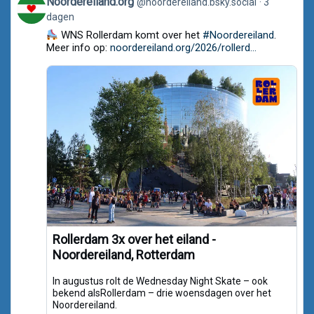
Noordereiland.org
@noordereiland.bsky.social
3
post
dagen
by
Noordereiland.org
WNS Rollerdam komt over het
#Noordereiland
.
on
Meer info op:
noordereiland.org/2026/rollerd...
Bluesky
Rollerdam 3x over het eiland -
Noordereiland, Rotterdam
In augustus rolt de Wednesday Night Skate – ook
bekend alsRollerdam – drie woensdagen over het
Noordereiland.