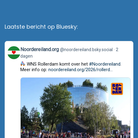
Laatste bericht op Bluesky:
View
Noordereiland.org
@noordereiland.bsky.social
2
post
dagen
by
Noordereiland.org
WNS Rollerdam komt over het
#Noordereiland
.
on
Meer info op:
noordereiland.org/2026/rollerd...
Bluesky