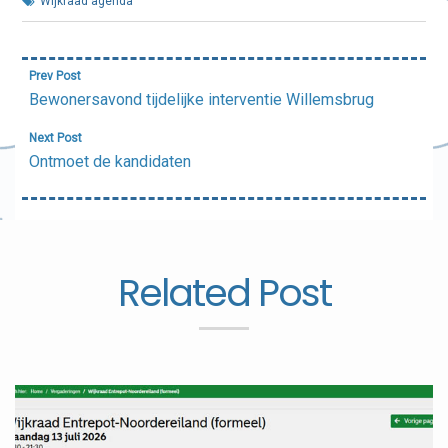
Wijkraad agenda
Bericht
Prev Post
navigatie
Bewonersavond tijdelijke interventie Willemsbrug
Next Post
Ontmoet de kandidaten
Related Post