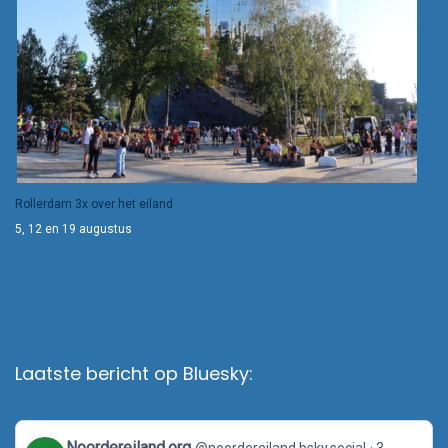
Rollerdam 3x over het eiland
5, 12 en 19 augustus
Laatste bericht op Bluesky:
View
Noordereiland.org
@noordereiland.bsky.social
3