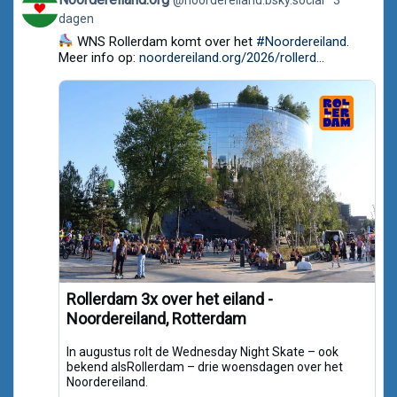
post
dagen
by
Noordereiland.org
WNS Rollerdam komt over het
#Noordereiland
.
on
Meer info op:
noordereiland.org/2026/rollerd...
Bluesky
Rollerdam 3x over het eiland -
Noordereiland, Rotterdam
In augustus rolt de Wednesday Night Skate – ook
bekend alsRollerdam – drie woensdagen over het
Noordereiland.