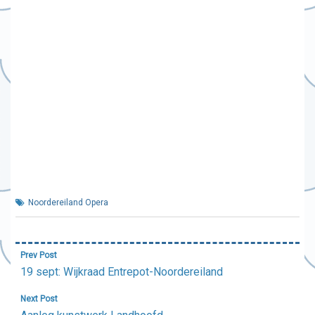
Noordereiland Opera
Bericht
Prev Post
navigatie
19 sept: Wijkraad Entrepot-Noordereiland
Next Post