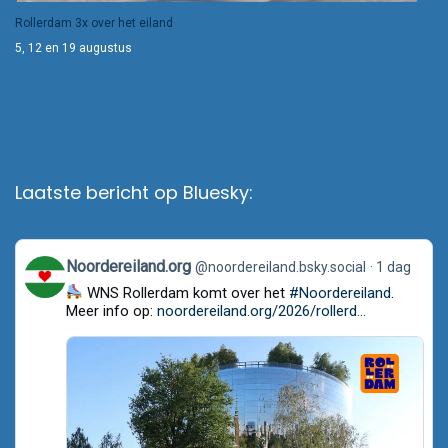
Rollerdam 3x over het eiland
5, 12 en 19 augustus
Laatste bericht op Bluesky:
View
Noordereiland.org
@noordereiland.bsky.social
1 dag
post
WNS Rollerdam komt over het
#Noordereiland
.
by
Noordereiland.org
Meer info op:
noordereiland.org/2026/rollerd...
on
Bluesky