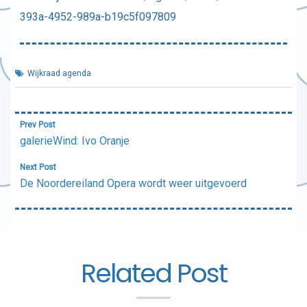
393a-4952-989a-b19c5f097809
Wijkraad agenda
Bericht
Prev Post
navigatie
galerieWind: Ivo Oranje
Next Post
De Noordereiland Opera wordt weer uitgevoerd
Related Post