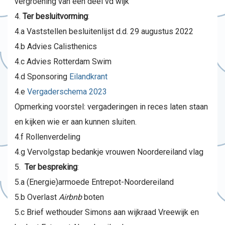
vergroening van een deel vd wijk
Ter besluitvorming
:
4.a Vaststellen besluitenlijst d.d. 29 augustus 2022
4.b Advies Calisthenics
4.c Advies Rotterdam Swim
4.d Sponsoring
Eilandkrant
4.e
Vergaderschema 2023
Opmerking voorstel: vergaderingen in reces laten staan
en kijken wie er aan kunnen sluiten.
4.f Rollenverdeling
4.g Vervolgstap bedankje vrouwen Noordereiland vlag
Ter bespreking
:
5.a (Energie)armoede Entrepot-Noordereiland
5.b Overlast
Airbnb
boten
5.c Brief wethouder Simons aan wijkraad Vreewijk en