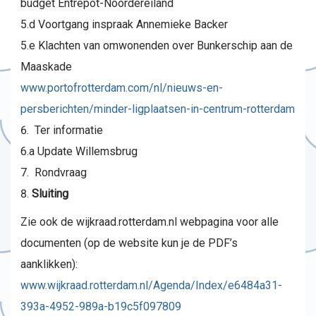
budget Entrepot-Noordereiland
5.d Voortgang inspraak Annemieke Backer
5.e Klachten van omwonenden over Bunkerschip aan de
Maaskade
www.portofrotterdam.com/nl/nieuws-en-
persberichten/minder-ligplaatsen-in-centrum-rotterdam
Ter informatie
6.a Update Willemsbrug
Rondvraag
Sluiting
Zie ook de wijkraad.rotterdam.nl webpagina voor alle
documenten (op de website kun je de PDF’s
aanklikken):
www.wijkraad.rotterdam.nl/Agenda/Index/e6484a31-
393a-4952-989a-b19c5f097809