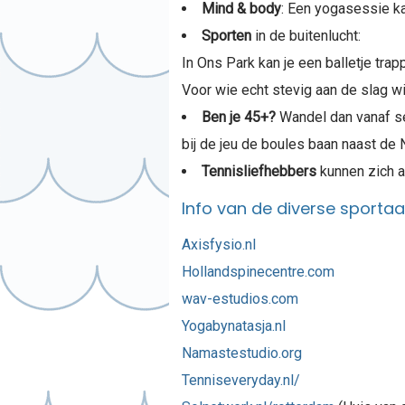
Mind & body
: Een yogasessie ka
Sporten
in de buitenlucht:
In Ons Park kan je een balletje tr
Voor wie echt stevig aan de slag wi
Ben je 45+?
Wandel dan vanaf se
bij de jeu de boules baan naast de 
Tennisliefhebbers
kunnen zich aa
Info van de diverse sportaa
Axisfysio.nl
Hollandspinecentre.com
wav-estudios.com
Yogabynatasja.nl
Namastestudio.org
Tenniseveryday.nl/