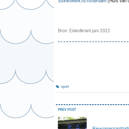
Solnetwerk.nl/rotterdam
(Huis van 
Bron: Eilandkrant juni 2022
sport
Bericht
PREV POST
navigatie
Bewonersinitiat