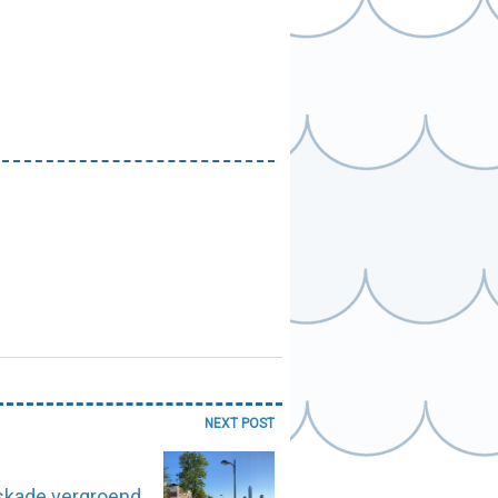
NEXT POST
kade vergroend