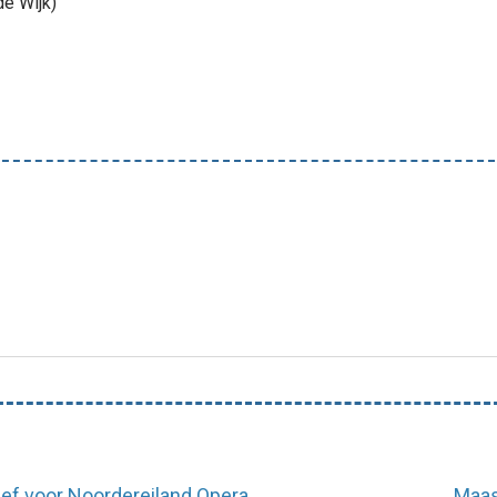
de Wijk)
ief voor Noordereiland Opera
Maas