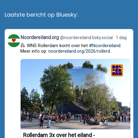
Laatste bericht op Bluesky:
View
Noordereiland.org
@noordereiland.bsky.social
1 dag
post
WNS Rollerdam komt over het
#Noordereiland
.
by
Noordereiland.org
Meer info op:
noordereiland.org/2026/rollerd...
on
Bluesky
Rollerdam 3x over het eiland -