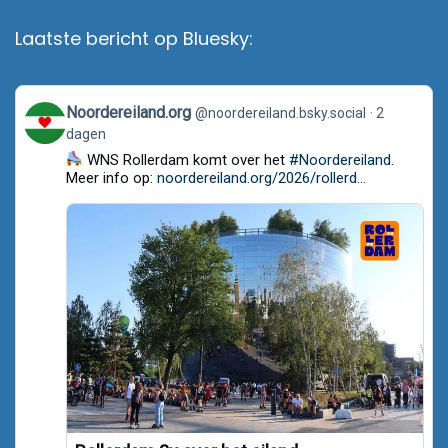
Laatste bericht op Bluesky:
View
Noordereiland.org
@noordereiland.bsky.social
2
post
dagen
by
Noordereiland.org
WNS Rollerdam komt over het
#Noordereiland
.
on
Meer info op:
noordereiland.org/2026/rollerd...
Bluesky