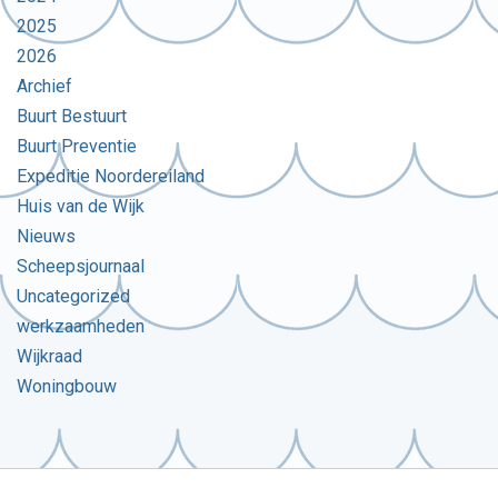
2025
2026
Archief
Buurt Bestuurt
Buurt Preventie
Expeditie Noordereiland
Huis van de Wijk
Nieuws
Scheepsjournaal
Uncategorized
werkzaamheden
Wijkraad
Woningbouw