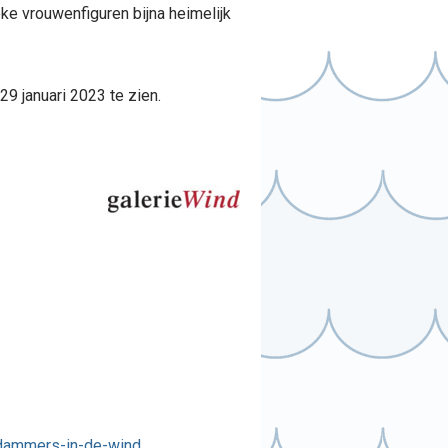
eke vrouwenfiguren bijna heimelijk
9 januari 2023 te zien.
rdammers-in-de-wind