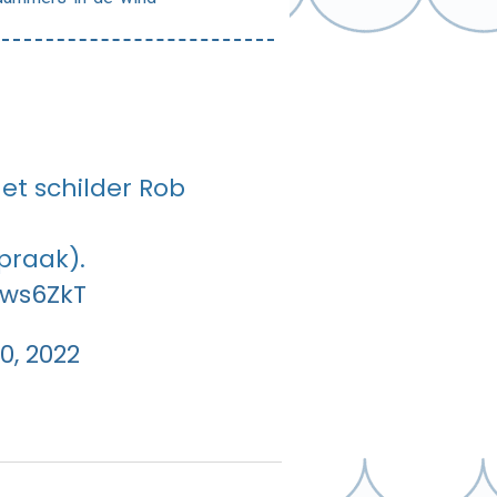
et schilder Rob
praak).
5ws6ZkT
, 2022