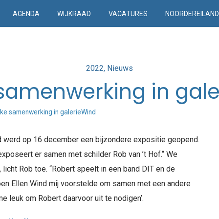
AGENDA
WIJKRAAD
VACATURES
NOORDEREILAN
Posted
2022
Nieuws
in
samenwerking in gal
ke samenwerking in galerieWind
d werd op 16 december een bijzondere expositie geopend.
 exposeert er samen met schilder Rob van ’t Hof.“ We
, licht Rob toe. “Robert speelt in een band DIT en de
Toen Ellen Wind mij voorstelde om samen met een andere
e leuk om Robert daarvoor uit te nodigen’.