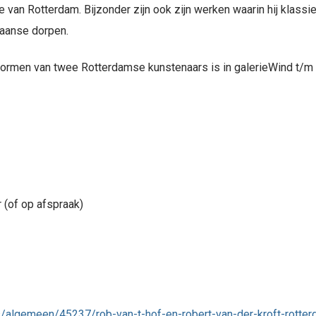
e van Rotterdam. Bijzonder zijn ook zijn werken waarin hij klassi
aanse dorpen.
rmen van twee Rotterdamse kunstenaars is in galerieWind t/m 2
r (of op afspraak)
algemeen/45237/rob-van-t-hof-en-robert-van-der-kroft-rotte