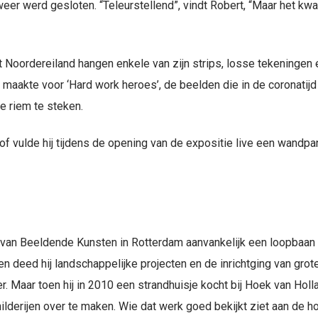
weer werd gesloten. “Teleurstellend”, vindt Robert, “Maar het kw
t Noordereiland hangen enkele van zijn strips, losse tekeningen
hij maakte voor ‘Hard work heroes’, de beelden die in de coronatij
e riem te steken.
 vulde hij tijdens de opening van de expositie live een wandpan
van Beeldende Kunsten in Rotterdam aanvankelijk een loopbaan a
deed hij landschappelijke projecten en de inrichtging van grote
er. Maar toen hij in 2010 een strandhuisje kocht bij Hoek van Holl
ilderijen over te maken. Wie dat werk goed bekijkt ziet aan de h