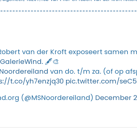
Robert van der Kroft exposeert samen m
GalerieWind
. 🖋️🎨
Noordereiland
van do. t/m za. (of op afs
s://t.co/yh7enzjq30
pic.twitter.com/seC
nd.org (@MSNoordereiland)
December 20