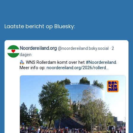
Laatste bericht op Bluesky:
View
Noordereiland.org
@noordereiland.bsky.social
2
post
dagen
by
Noordereiland.org
WNS Rollerdam komt over het
#Noordereiland
.
on
Meer info op:
noordereiland.org/2026/rollerd...
Bluesky