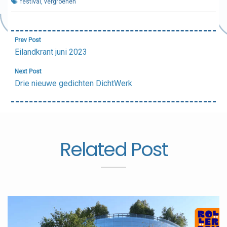
festival
,
vergroenen
Bericht
Prev Post
navigatie
Eilandkrant juni 2023
Next Post
Drie nieuwe gedichten DichtWerk
Related Post