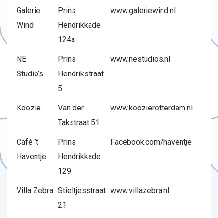
Galerie
Prins
www.galeriewind.nl
Wind
Hendrikkade
124a
NE
Prins
www.nestudios.nl
Studio’s
Hendrikstraat
5
Koozie
Van der
www.koozierotterdam.nl
Takstraat 51
Café ’t
Prins
Facebook.com/haventje
Haventje
Hendrikkade
129
Villa Zebra
Stieltjesstraat
www.villazebra.nl
21