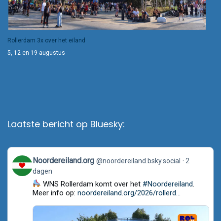
Rollerdam 3x over het eiland
5, 12 en 19 augustus
Laatste bericht op Bluesky:
View
Noordereiland.org
@noordereiland.bsky.social
2
post
dagen
by
Noordereiland.org
WNS Rollerdam komt over het
#Noordereiland
.
on
Meer info op:
noordereiland.org/2026/rollerd...
Bluesky