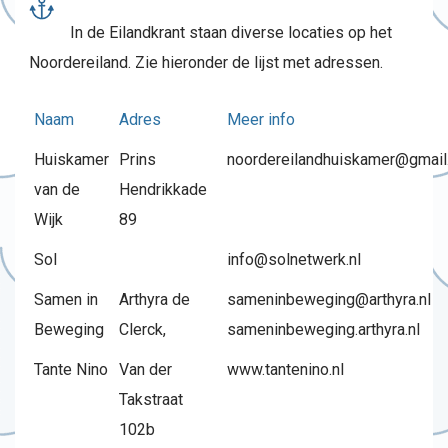
In de Eilandkrant staan diverse locaties op het
Noordereiland. Zie hieronder de lijst met adressen.
Naam
Adres
Meer info
Huiskamer
Prins
noordereilandhuiskamer@gmai
van de
Hendrikkade
Wijk
89
Sol
info@solnetwerk.nl
Samen in
Arthyra de
sameninbeweging@arthyra.nl
Beweging
Clerck,
sameninbeweging.arthyra.nl
Tante Nino
Van der
www.tantenino.nl
Takstraat
102b