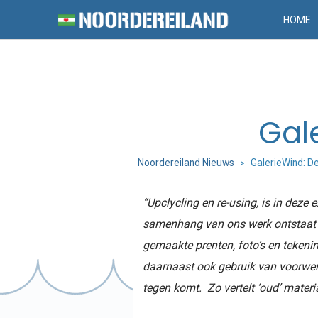
HOME
Gal
Noordereiland Nieuws
GalerieWind: D
>
“Upclycling en re-using, is in deze
samenhang van ons werk ontstaat d
gemaakte prenten, foto’s en tekeni
daarnaast ook gebruik van voorwer
tegen komt. Zo vertelt ‘oud’ materi