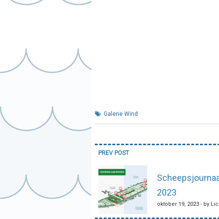
Galerie Wind
Bericht
PREV POST
navigatie
Scheepsjournaa
2023
oktober 19, 2023 - by Li