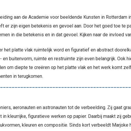
eiding aan de Academie voor beeldende Kunsten in Rotterdam in 
eeft er zijn eigen betekenis en gevoel aan. Door het goed toe te 
men in die betekenis en in dat gevoel. Kijken naar de invloed va
 het platte vlak ruimtelijk word en figuratief en abstract doorel
- en buitenvorm, ruimte en restruimte zijn even belangrijk. Ook hie
en om diepte te creëren op het platte vlak en het werk komt zelf
menten in terugkomen.
iers, aeronauten en astronauten tot de verbeelding. Zij gaat gr
t in kleurrijke, figuratieve werken op papier. Daarbij maakt zij ge
ukvormen, kleuren en compositie. Sinds kort verbeeldt Marjoke h