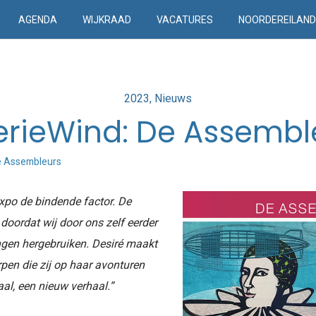
AGENDA
WIJKRAAD
VACATURES
NOORDEREILAN
Posted
2023
Nieuws
in
erieWind: De Assembl
e Assembleurs
 expo de bindende factor. De
oordat wij door ons zelf eerder
ngen hergebruiken. Desiré maakt
pen die zij op haar avonturen
aal, een nieuw verhaal.”