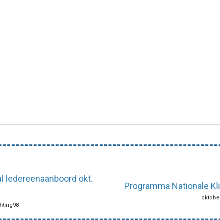
l Iedereenaanboord okt.
Programma Nationale K
oktober
chting98