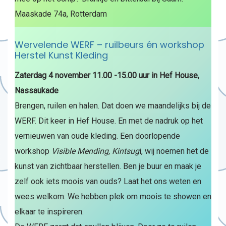
Maaskade 74a, Rotterdam
Wervelende WERF – ruilbeurs én workshop
Herstel Kunst Kleding
Zaterdag 4 november 11.00 -15.00 uur in Hef House,
Nassaukade
Brengen, ruilen en halen. Dat doen we maandelijks bij de
WERF. Dit keer in Hef House. En met de nadruk op het
vernieuwen van oude kleding. Een doorlopende
workshop
Visible Mending, Kintsug
i, wij noemen het de
kunst van zichtbaar herstellen. Ben je buur en maak je
zelf ook iets moois van ouds? Laat het ons weten en
wees welkom. We hebben plek om moois te showen en
elkaar te inspireren.