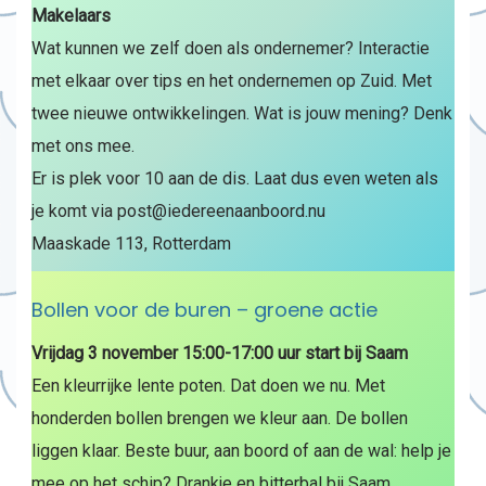
Makelaars
Wat kunnen we zelf doen als ondernemer? Interactie
met elkaar over tips en het ondernemen op Zuid. Met
twee nieuwe ontwikkelingen. Wat is jouw mening? Denk
met ons mee.
Er is plek voor 10 aan de dis. Laat dus even weten als
je komt via post@iedereenaanboord.nu
Maaskade 113, Rotterdam
Bollen voor de buren – groene actie
Vrijdag 3 november 15:00-17:00 uur start bij Saam
Een kleurrijke lente poten. Dat doen we nu. Met
honderden bollen brengen we kleur aan. De bollen
liggen klaar. Beste buur, aan boord of aan de wal: help je
mee op het schip? Drankje en bitterbal bij Saam.