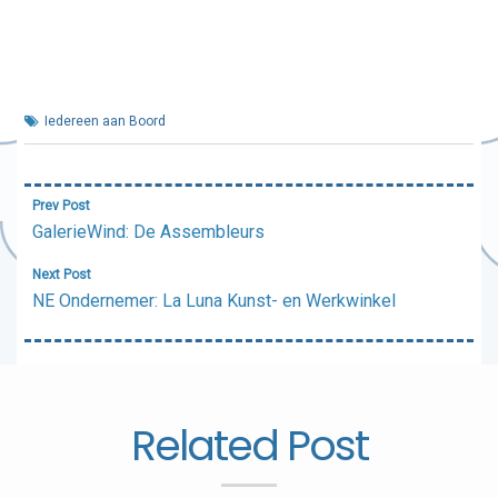
Iedereen aan Boord
Bericht
Prev Post
navigatie
GalerieWind: De Assembleurs
Next Post
NE Ondernemer: La Luna Kunst- en Werkwinkel
Related Post