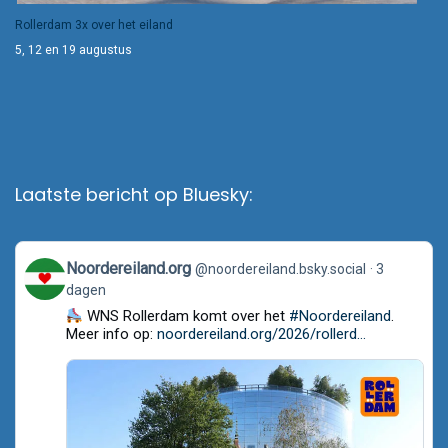
Rollerdam 3x over het eiland
5, 12 en 19 augustus
Laatste bericht op Bluesky:
View
Noordereiland.org
@noordereiland.bsky.social
3
post
dagen
by
Noordereiland.org
WNS Rollerdam komt over het
#Noordereiland
.
on
Meer info op:
noordereiland.org/2026/rollerd...
Bluesky