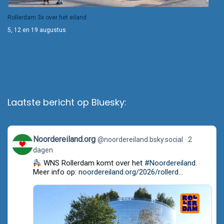
Rollerdam 3x over het eiland
5, 12 en 19 augustus
Laatste bericht op Bluesky:
View
Noordereiland.org
@noordereiland.bsky.social
2
post
dagen
by
Noordereiland.org
WNS Rollerdam komt over het
#Noordereiland
.
on
Meer info op:
noordereiland.org/2026/rollerd...
Bluesky