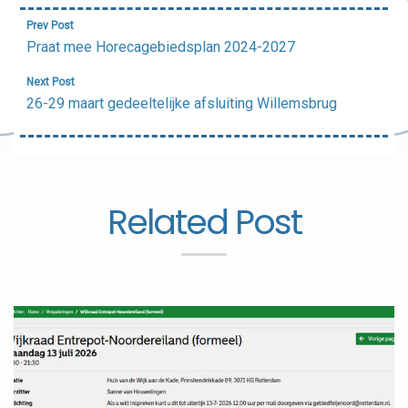
Bericht
Prev Post
navigatie
Praat mee Horecagebiedsplan 2024-2027
Next Post
26-29 maart gedeeltelijke afsluiting Willemsbrug
Related Post