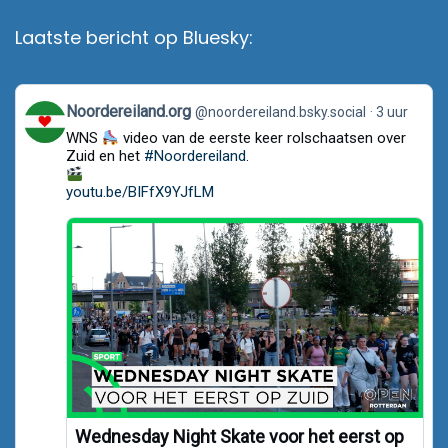
Laatste bericht op Bluesky:
View
Noordereiland.org
@noordereiland.bsky.social
3 uur
post
WNS
video van de eerste keer rolschaatsen over
by
Noordereiland.org
Zuid en het
#Noordereiland
.
on
Bluesky
youtu.be/BIFfX9YJfLM
Wednesday Night Skate voor het eerst op